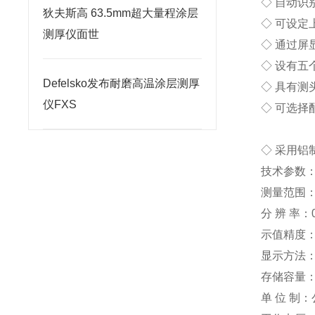
◇ 自动识
狄夫斯高 63.5mm超大量程涂层
◇ 可设
测厚仪面世
◇ 通过
◇ 设有五个
Defelsko发布耐磨高温涂层测厚
◇ 具有测
仪FXS
◇ 可选
◇ 采用
技术参数
测量范围：(
分 辨 率：0
示值精度：±
显示方法：1
存储容量：
单 位 制