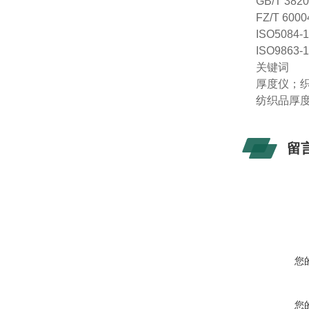
GB/T 3
FZ/T 6
ISO508
ISO986
关键词
厚度仪；
纺织品厚
留
您
您