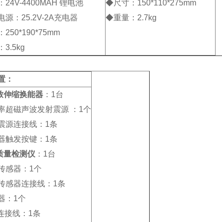
24V-4400MAH 锂电池
◆尺寸：150*110*275mm
源：25.2V-2A充电器
◆重量：2.7kg
250*190*75mm
3.5kg
置：
致伸缩换能器
：1台
率超磁声波发射震源 ：1个
震源连接线：1条
器触发按键：1条
质量检测仪
：1台
传感器：1个
传感器连接线：1条
器：1个
B连接线：1条