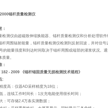
-2000锚杆质量检测仪
述：
量检测仪由超磁致伸缩换能器、锚杆质量检测仪和分析处理软件
锚杆周围辐射能量，锚杆质量检测仪检测到反射回波，并对信号
号的能量强度和到达时间取决于锚杆周围或端部的灌浆状况。通
体质量。
准：
/T 182 - 2009 《锚杆锚固质量无损检测技术规程》
点
:
样精度高：仪器AD采样精度为18位；
耗低，连续工作时间长：1次充电能使用很长时间；
量大：可存储2.4万条实测数据；