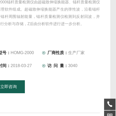
-2000锚杆质量检测仪由超磁致伸缩换能器、锚杆质量检测仪
处理软件组成。超磁致伸缩换能器产生的弹性波，沿着锚杆
向锚杆周围辐射能量，锚杆质量检测仪检测到反射回波，并
行分析与存储，Z后由分析软件进行进一步分析。
型号：
HOMG-2000
厂商性质：
生产厂家
时间：
2018-03-27
访 问 量：
3040
立即咨询
15601379746
联系电话：