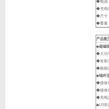
◆电源：
◆充电电
◆尺寸：
◆重量：
产品配
◆
超磁
◆大功
◆发射
◆换能
◆
锚杆
◆接收
◆接收
◆充电
◆US