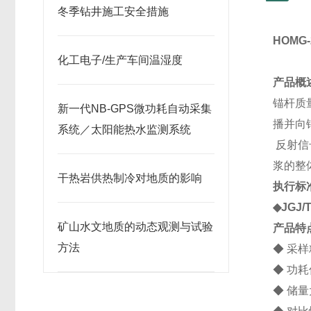
冬季钻井施工安全措施
HOMG
化工电子/生产车间温湿度
产品概
锚杆质
新一代NB-GPS微功耗自动采集
播并向
系统／太阳能热水监测系统
反射信
浆的整
干热岩供热制冷对地质的影响
执行标
◆JGJ
矿山水文地质的动态观测与试验
产品特
方法
◆ 采
◆ 功
◆ 储