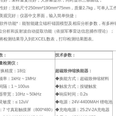
比性好：采样重复性好，大屏幕显示，同时显示三条曲线；
性好：主机尺寸250mm*190mm*75mm，质量2.7kg，可单人工
面美观完好：仪器中文界面，输入简单快捷；
析软件功能*：能智能建立锚杆锚固模型及相应分析参数，有多
位分析和反射波自动提取功能（依据军事雷达信息捕作理论）；
接将检测结果导入到EXCEL数表，打印检测结果图表。
数：
技术参数：
量检测仪：
转换精度：18位
超磁致伸缩换能器：
率：1kHz ~ 1MHz
◆换能方式：超磁致伸缩材料
隔：1 ~ 100us
◆触发方式：按键触发
带宽：10Hz ~ 50kHz
◆响应时间：0.2s
敏度：≤ 12uV
◆电源：24V-4400MAH 锂电池
7 寸真彩触摸屏（800*480）
◆充电电源：25.2V-2A充电器