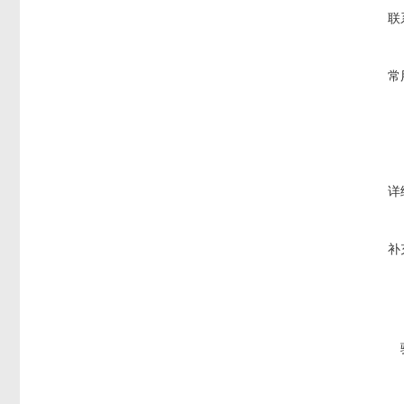
联
常
详
补