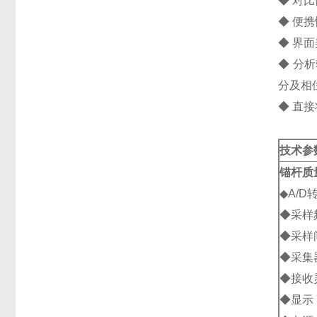
◆ 对
◆ 便携
◆ 界
◆ 分
分及相
◆ 直
技术参
锚杆质
◆A/D
◆采样频
◆采样间
◆采集器
◆接收灵
◆显示：