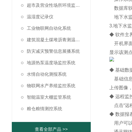
超市及营业性场所环境监测系统
数据库
温湿度记录仪
地下水
3.
地下水
工业物联网自动化系统
◆
软件主
建筑混凝土煤堆沥青测温系统
开机界
防灾减灾预警信息展播系统
显示该测
地源热泵温度场监控系统
◆
基础数
水情自动化测报系统
基础信
物联网水产养殖监控系统
上传图像
◆
远程监
智能温室大棚监管系统
点击
“
远
粮仓粮情测控系统
◆
数据报
用户可
查看全部产品 >>
--
-
通讯网络-