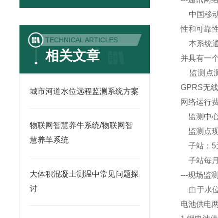
中国移
性和可靠
TECHNICAL ARTICLES
本系统
相关文章
并具有一
监测点
GPRS
无
城市河道水位远程监测系统方案
网络运行
监测中
物联网智慧养牛系统/物联网智
监测点
慧养羊系统
子站：
5
子站每
大体积混凝土测温中常见问题探
--
-
现场监测
讨
由于水
电池供电