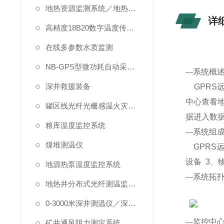
地热资源监测系统／地热管理系统
详
高精度18B20数字温度传感器
在线多参数水质监测
NB-GPS型微功耗自动采集系统
--
-
系统概述-
深井救援装备
GPRS
中心查看
罐区线光纤光栅感温火灾探测系统
据进入数
粮库温度监控系统
--
-
系统组成-
煤堆测温仪
GPRS
设备
3
、
地源热泵温度监控系统
--
-
系统拓扑
地热井分布式光纤测温监测系统
0-3000米深井测温仪／深水测温仪
--
-
监控中心-
矿井通风阻力测定系统