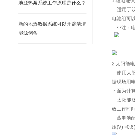
1.
锂电池
地源热泵系统工作原理是什么？
适用于
电池组可
新的地热数据系统可以开辟清洁
※
注：
能源储备
2.
太阳能
使用太
据现场用
下面为计
太阳能
效工作时
蓄电池
压
(V) ×0.6