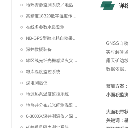
地热资源监测系统／地热管理系统
详
高精度18B20数字温度传感器
在线多参数水质监测
NB-GPS型微功耗自动采集系统
GNSS
自
深井救援装备
实时解算
罐区线光纤光栅感温火灾探测系统
露天矿边
数据依据
粮库温度监控系统
煤堆测温仪
监测方案
地源热泵温度监控系统
小面积监
地热井分布式光纤测温监测系统
大面积带
0-3000米深井测温仪／深水测温仪
关键词：基
矿井通风阻力测定系统