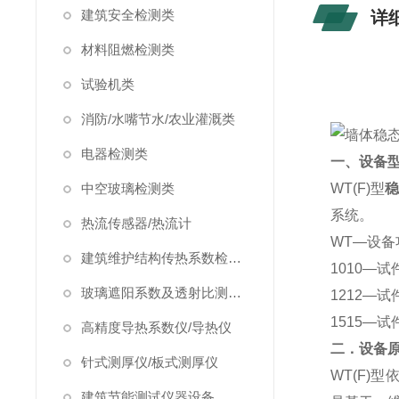
建筑安全检测类
详
材料阻燃检测类
试验机类
消防/水嘴节水/农业灌溉类
电器检测类
一、设备
中空玻璃检测类
WT(F)型
系统。
热流传感器/热流计
WT—设备
建筑维护结构传热系数检测仪/温度热流巡检仪
1010—试
玻璃遮阳系数及透射比测定仪
1212—试
1515—
高精度导热系数仪/导热仪
二．设备
针式测厚仪/板式测厚仪
WT(F)
建筑节能测试仪器设备