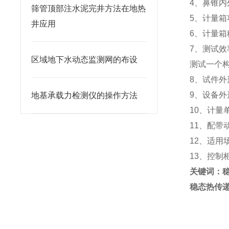
4、鼻锥内
筛管顶部注水泥完井方法在地热
5、计量箱
井应用
6、计量箱
7、测试效
区域地下水动态监测网的布设
测试一个构
8、试件外形
9、设备外形
地基承载力检测仪的操作方法
10、计量单
11、配带
12、适用场
13、控制柜
关键词：
稳态热传