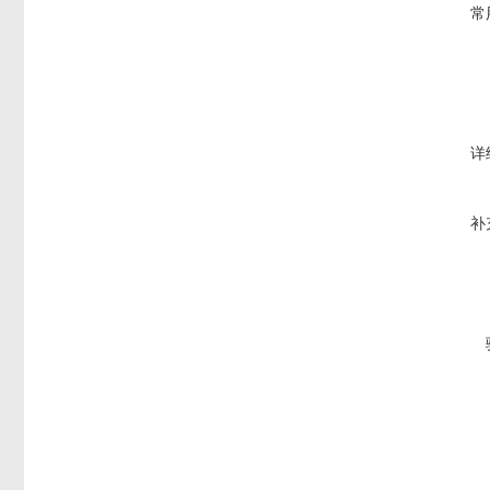
常
详
补