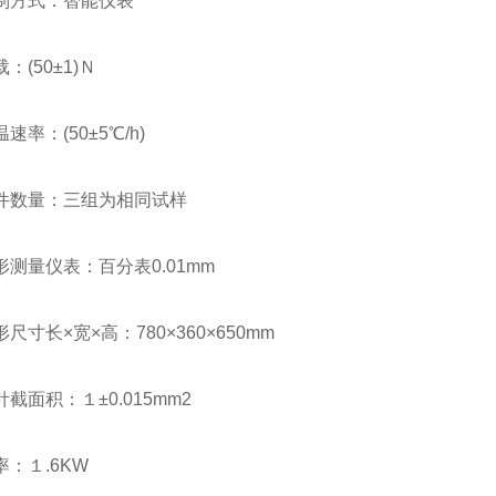
方式：智能仪表
(50±1)Ｎ
：(50±5℃/h)
数量：三组为相同试样
量仪表：百分表0.01mm
长×宽×高：780×360×650mm
面积：１±0.015mm2
１.6KW