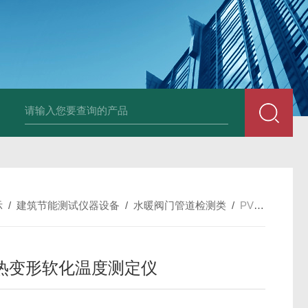
中深浅层地源热泵空调系统运行故障诊断修复
冷暖双
示
/
建筑节能测试仪器设备
/
水暖阀门管道检测类
/
PVK型维卡热变形软化温度测定仪
热变形软化温度测定仪