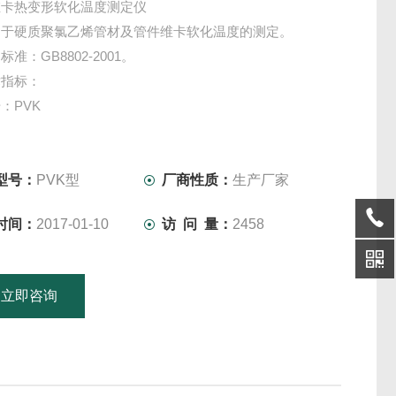
维卡热变形软化温度测定仪
硬质聚氯乙烯管材及管件维卡软化温度的测定。
：GB8802-2001。
指标：
PVK
式：智能仪表
型号：
PVK型
厂商性质：
生产厂家
时间：
2017-01-10
访 问 量：
2458
立即咨询
15601379746
联系电话：