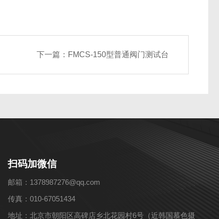
下一篇：
FMCS-150型普通阀门测试台
扫码加微信
邮箱：1378987276@qq.com
传真：010-67051434
地址：北京市朝阳区高碑店乡北花园村6号（近韩国慕色摄