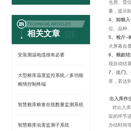
仓房、货
量，提示
4、卸粮入
TECHNICAL ARTICLES
位、品种
相关文章
5、检斤-
大屏幕会
安装测温电缆很有必要
6、粮款结
现自动结
7、出门
大型粮库温度监控系统／多功能
库，若达
粮情控制终端
出入库作
智慧粮库粮食在线数量监测系统
对出入库
应的环节
智慧粮库虫害监测子系统
办结时间