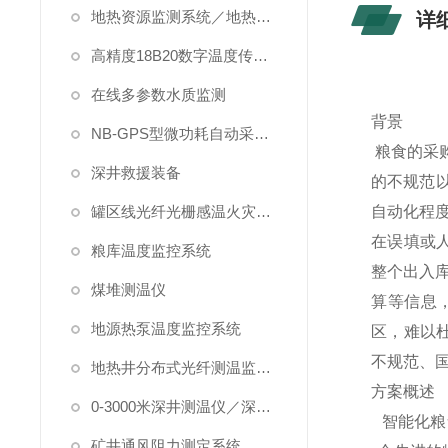
地热资源监测系统／地热管理系统
详
高精度18B20数字温度传感器
在线多参数水质监测
背景
NB-GPS型微功耗自动采集系统
粮食的采
深井救援装备
的不规范
罐区线光纤光栅感温火灾探测系统
自动化程
在误填或
粮库温度监控系统
整个出入
煤堆测温仪
算等信息
地源热泵温度监控系统
区，难以
不规范、
地热井分布式光纤测温监测系统
方案概述
0-3000米深井测温仪／深水测温仪
智能化粮
矿井通风阻力测定系统