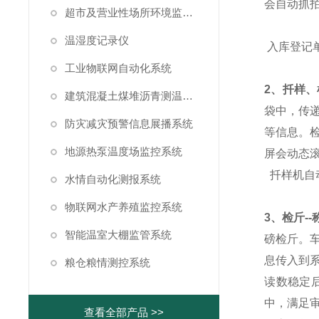
会自动抓拍
超市及营业性场所环境监测系统
温湿度记录仪
入库登记
工业物联网自动化系统
2、扦样、
建筑混凝土煤堆沥青测温系统
袋中，传
防灾减灾预警信息展播系统
等信息。
地源热泵温度场监控系统
屏会动态
扦样机自
水情自动化测报系统
物联网水产养殖监控系统
3、检斤-
智能温室大棚监管系统
磅检斤。
息传入到
粮仓粮情测控系统
读数稳定
中，满足
查看全部产品 >>