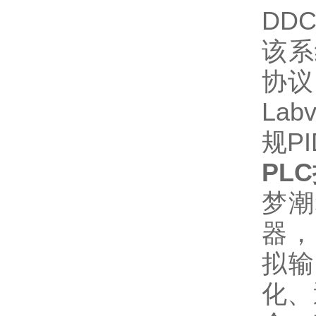
DD
该系
协议
La
规P
PL
梦潮
器，
拟输
化、