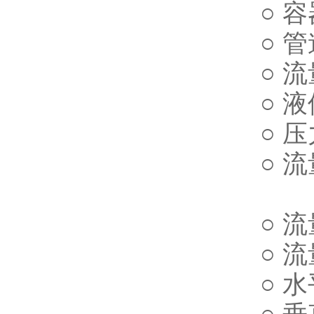
○
○ 
○ 
○ 
○ 
○ 
○ 
○ 
○ 