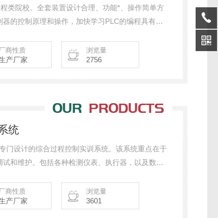
于工程类院校。全套装置设计合理、功能*、操作简单方
器的控制原理和操作，加快学习PLC的编程具有极
两种形式，采用西门子，贝加莱、研华、三菱、欧姆
制器、编程软件、工控组态软件、模拟控制实验板、
厂商性质
浏览量
生产厂家
2756
等于一体
系统
套专门设计的综合过程控制实训系统。该系统重点在于
调试和维护。包括各种检测仪表、执行器，以及数显
总线仪表（可选）。过程控制仪器仪表实训 除了仪表
LC控制器，学习控制器编程、组态监控，以及控制系
厂商性质
浏览量
生产厂家
3601
lk2000平台