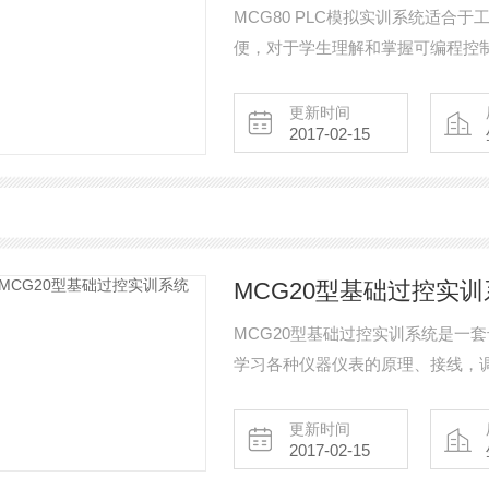
MCG80 PLC模拟实训系统适合
便，对于学生理解和掌握可编程控制
大帮助。本系统具有斜台式和孔屏
龙等PLC为核心，集可编程逻辑控
更新时间
2017-02-15
微处理器仿真对象、真实工业对象
MCG20型基础过控实训
MCG20型基础过控实训系统是一
学习各种仪器仪表的原理、接线，
表和阀门后备器等二次仪表，现场
之外，该系统还提供DDC模块，P
更新时间
2017-02-15
统的组成和调节,还可以配置本公司的Si