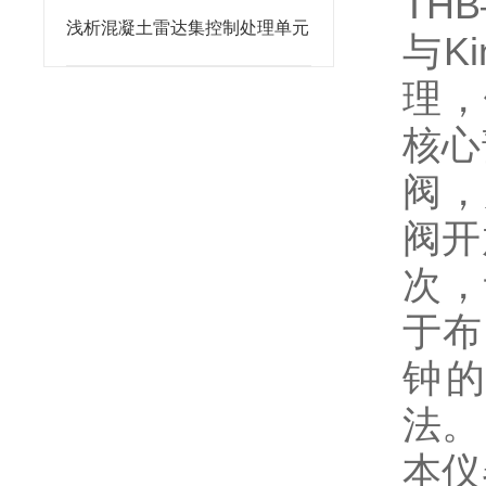
THB
浅析混凝土雷达集控制处理单元
与K
理，
核心
阀，
阀开
次，
于布
钟的
法。
本仪