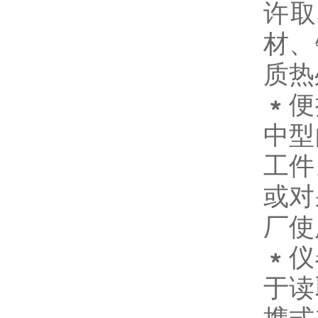
许取
材、
质热
﹡
便
中型
工件
或对
厂使
﹡
仪
于读