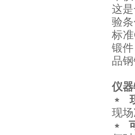
这是
验条
标准G
锻件
品钢
仪器
﹡ 
现场
﹡ 