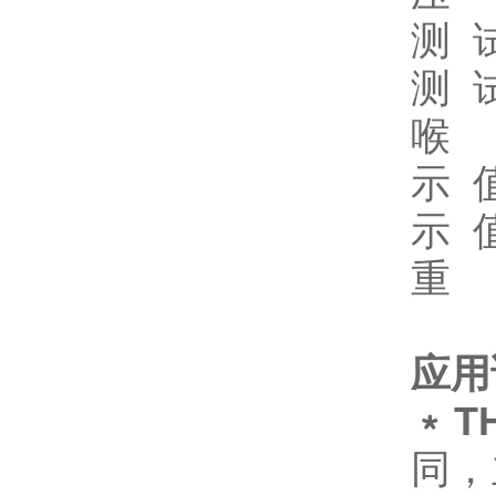
测 
测 
喉 
示 
示 
重 
应用
﹡TH
同，