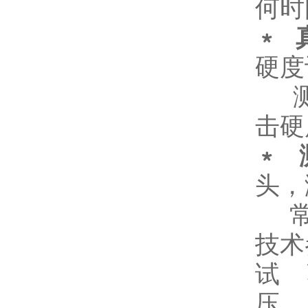
何时
﹡ 
硬度
测
击硬
﹡ 
头，
常
技术
试 
压 