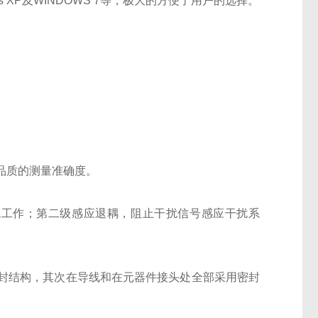
s XP
及
WINDOWS 7
等；极大的方便了用户的选择。
品质的测量准确度。
统工作；第二级感应退耦，阻止干扰信号感应干扰系
封结构，其次在导线和在元器件接头处全部采用密封