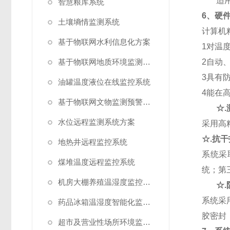
适
智慧粮库系统
6
、硬
土壤墒情监测系统
计算机
基于物联网水利信息化方案
1
对温
基于物联网地质环境监测预警方案
2
自动
3
具有
油罐温度液位在线监控系统
4
能在
基于物联网文物监测预警解决方案
☆.
水位远程监测系统方案
采用高
☆.
抗干
地热井远程监控系统
系统采
煤堆温度远程监控系统
统；第
机房大棚养殖温湿度监控系统
☆.
系统采
药品冰箱温湿度智能化监控系统方案
胶密封
超市及营业性场所环境监测系统