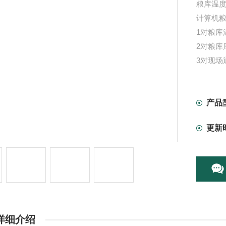
粮库温度
计算机
1对粮库
2对粮库
3对现场
产品
更新
详细介绍