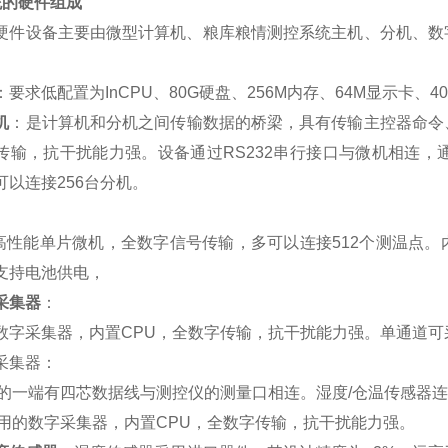
统的硬件组成
硬件设备主要由微型计算机、粮库粮情测控系统主机、分机、数
。
：要求低配置为InCPU、80G硬盘、256M内存、64M显示卡、4
机
：
是计算机和分机之间传输数据的桥梁，具有传输主控器命令
传输，抗干扰能力强。设备通过
RS232
串行接口与微机相连，
可以连接
256
台分机。
高性能单片微机，全数字信号传输，多可以连接
512
个测温点。
支持电池供电，
采集器
：
数字采集器，内置
CPU
，
全数字传输，抗干扰能力强。单通道可
采集器：
的一端有四芯数据线与测控仪的测量口相连。湿度/仓温传感器
用的数字采集器，内置CPU，全数字传输，抗干扰能力强。