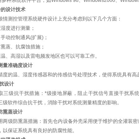
用多种系统软件平台，如
Windows 98
、
Windows2000
、
Window
件的设计技术
粮情测控管理系统硬件设计上充分考虑到以下几个方面：
度湿度进行测量；
、手动控制通风
(
扩展
)
；
防熏蒸、抗腐蚀措施；
高温、高湿以及雷电频发地区也可以可靠工作。
测量准确度设计
精度的温、湿度传感器和的传感信号处理技术，使得系统具有高
扰设计
取三级抗干扰措施：*级接地屏蔽，阻止干扰信号直接干扰系
三级软件综合抗干扰，消除干扰对系统测量精度的影响。
防熏蒸设计
用两级防熏蒸措施：首先仓内设备外壳采用便于维护的全灌装密
，以保证系统具有良好的防腐性能。