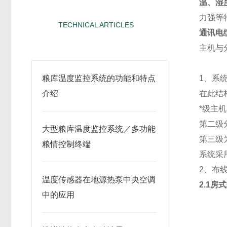
温、湿
力强等
TECHNICAL ARTICLES
通讯电
相关文章
主机与
粮库温度监控系统的功能和特点
1
、系
介绍
在此结
*级主
第二级
大型粮库温度监控系统／多功能
第三级
粮情控制终端
系统采
2
、布
温度传感器在地源热泵中央空调
2.1
房式
中的应用