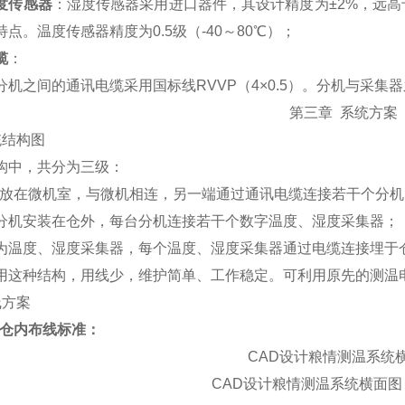
度传感器
：湿度传感器采用
进口
器件，其设计精度为±
2%
，远高
特点。温度传感器精度为
0.5
级（
-40
～
80
℃）
；
缆
：
分机之间的通讯电缆采用国标线
RVVP
（
4
×
0.5
）。分机与采集器
第三章
系统方案
统结构图
构中，共分为三级：
机放在微机室，与微机相连，另一端通过通讯电缆连接若干个分机
分机安装在仓外，每台分机连接若干个数字温度、湿度采集器；
为温度、湿度采集器，每个温度、湿度采集器通过电缆连接埋于
用这种结构，用线少，维护简单、工作稳定。可利用原先的测温
线方案
仓内布线标准：
CAD
设计粮情测温系统
CAD
设计粮情测温系统横面图