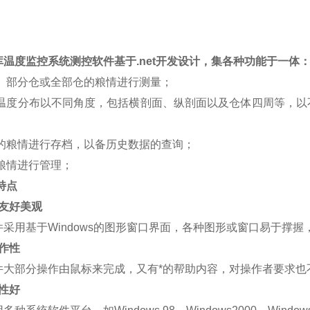
库温度监控系统
测控软件基于
.net
开发设计，集各种功能于一体
、部分仓或全部仓的粮情进行测量；
温度分布以不同角度，包括横剖面、纵剖面以及仓体四周等，以
的粮情进行存档，以备历史数据的查询；
粮情进行管理；
特点
友好美观
件采用基于
Windows
的图形窗口界面，各种图形或窗口易于撑握
作性
件大部分操作由鼠标来完成，又有*的帮助内容，对操作者要求也
性好