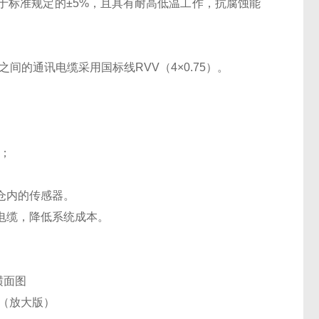
于标准规定的±
5%
，且具有耐高低温工作，抗腐蚀能
之间的通讯电缆采用国标线
RVV
（
4
×
0.75
）。
；
仓内的传感器。
电缆，降低系统成本。
横面图
（放大版）