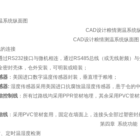
温系统纵面图
CAD
设计粮情测温系统
CAD
设计粮情测温系统纵面图
统的连接
通过
RS232
接口与微机相连，通过
RS485
总线（或无线射频）与
全密封壳体，仓外安装，可明装或暗装；
感器
：美国进口数字温度传感器封装，垂直埋于粮堆；
感器
:
湿度传感器采用美国进口抗腐蚀温湿度传感器，悬于仓的
信控制线
：所有过路线均采用
PPR
管材地埋，其余采用
PVC
管材
信线
：采用
PVC
管材套用，固定在墙面上，连接头全部过塑密封
第四章
系统功能
时、定时温湿度检测