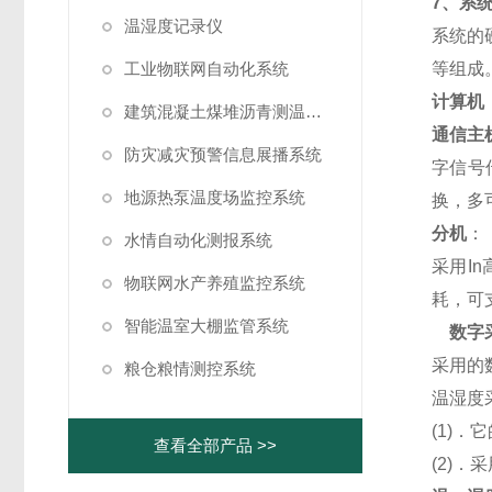
7
、系
温湿度记录仪
系统的
工业物联网自动化系统
等组成
计算机
建筑混凝土煤堆沥青测温系统
通信主
防灾减灾预警信息展播系统
字信号
地源热泵温度场监控系统
换，多
分机
：
水情自动化测报系统
采用
In
物联网水产养殖监控系统
耗，可
智能温室大棚监管系统
数字
采用的
粮仓粮情测控系统
温湿度
(1)
．它
查看全部产品 >>
(2)
．采