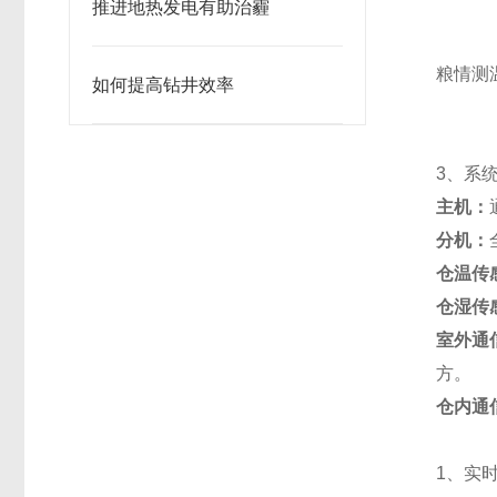
推进地热发电有助治霾
粮情测
如何提高钻井效率
3
、系
主机：
分机：
仓温传
仓湿传
室外通
方。
仓内通
1
、实