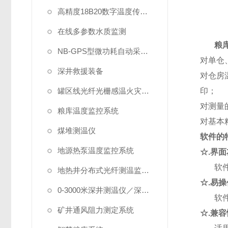
高精度18B20数字温度传感器
在线多参数水质监测
粮
NB-GPS型微功耗自动采集系统
对单仓
深井救援装备
对仓房
罐区线光纤光栅感温火灾探测系统
印；
对测量
粮库温度监控系统
对基本
煤堆测温仪
软件的
地源热泵温度监控系统
☆.
界面
软
地热井分布式光纤测温监测系统
☆.
易操
0-3000米深井测温仪／深水测温仪
软
矿井通风阻力测定系统
☆.
兼容