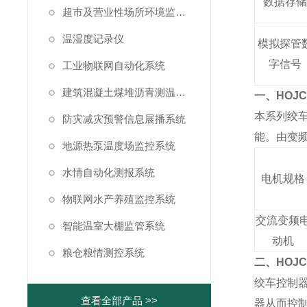
数据存
超市及营业性场所环境监测系统
温湿度记录仪
模拟探管
字信号
工业物联网自动化系统
建筑混凝土煤堆沥青测温系统
一、
HO
J
本系列绞
防灾减灾预警信息展播系统
能。由变
地源热泵温度场监控系统
水情自动化测报系统
电机规格
物联网水产养殖监控系统
交流变频
智能温室大棚监管系统
动机
粮仓粮情测控系统
二、
HO
J
绞车控制
查看全部产品 >>
器从而控