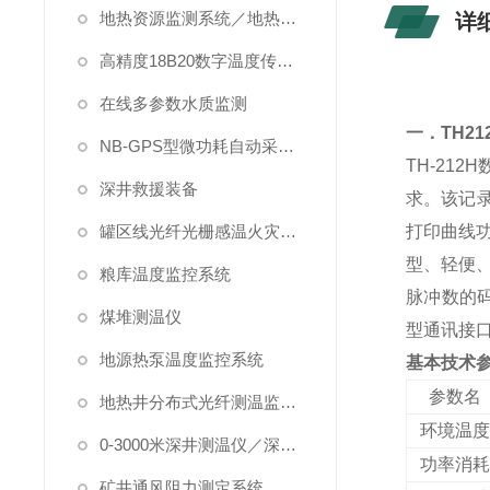
地热资源监测系统／地热管理系统
详
高精度18B20数字温度传感器
在线多参数水质监测
一．TH2
NB-GPS型微功耗自动采集系统
TH-212H
深井救援装备
求。该记
罐区线光纤光栅感温火灾探测系统
打印曲线
型、轻便
粮库温度监控系统
脉冲数的码
煤堆测温仪
型通讯接口
地源热泵温度监控系统
基本技术
参数名
地热井分布式光纤测温监测系统
环境温度
0-3000米深井测温仪／深水测温仪
功率消耗
矿井通风阻力测定系统