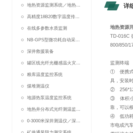
地热资源监测系统／地热管理系统
详
高精度18B20数字温度传感器
地热资源
在线多参数水质监测
TD-0
NB-GPS型微功耗自动采集系统
800/850/
深井救援装备
罐区线光纤光栅感温火灾探测系统
监测终端
① 便携
粮库温度监控系统
具，安装
煤堆测温仪
② 256
地源热泵温度监控系统
③ 体积
靠，可以
地热井分布式光纤测温监测系统
④ 低功
0-3000米深井测温仪／深水测温仪
市电或汽
矿井通风阻力测定系统