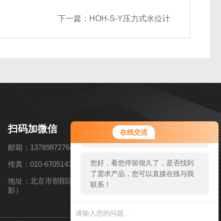
下一篇：
HOH-S-Y压力式水位计
您好！欢迎前来咨询，很高兴为您
扫码加微信
在线交流
服务，请问您要咨询什么问题呢？
邮箱：1378987276@qq.com
您好，看您停留很久了，是否找到
传真：010-67051434
了需求产品，您可以直接在线与我
地址：北京市朝阳区高碑店乡北花园村6号（近韩国慕色摄
联系！
影）