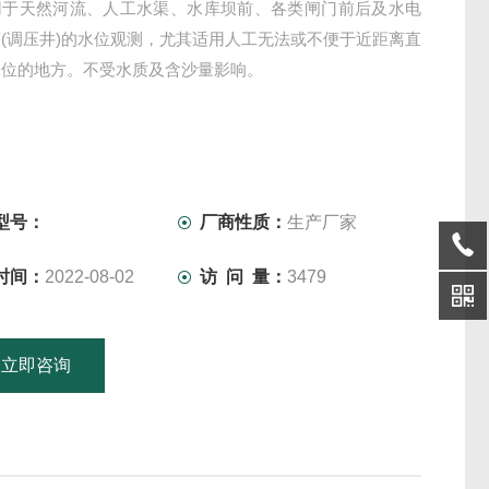
用于天然河流、人工水渠、水库坝前、各类闸门前后及水电
(调压井)的水位观测，尤其适用人工无法或不便于近距离直
水位的地方。不受水质及含沙量影响。
型号：
厂商性质：
生产厂家
时间：
2022-08-02
访 问 量：
3479
立即咨询
15601379746
联系电话：