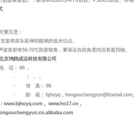
（数据采集器）：
标准MODBUS-RTU协议、PSBUS协议，
存储
式
时要注意：
装支架将探头延伸到能测的低水位点。
声波发射有50-70℃的发散角，要保证在此角度内没有遮挡物。
北京鸿鸥成运科技有限公司
电 话： 86 ，
·
： ， ，
·
传 真： 86
·
邮 箱：
bjhoyq
，hongouchengyun@foxmail.com,:
：www.bjhoyq.com，
www.ho17.cn
，
/hongouchengyun.cn.alibaba.com