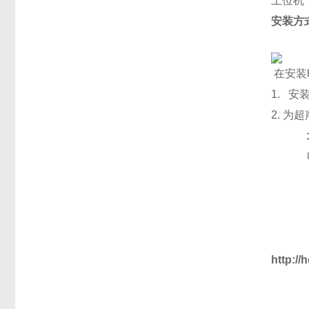
上位机
安装方
在安装
1.
安
2.
为超
http:/