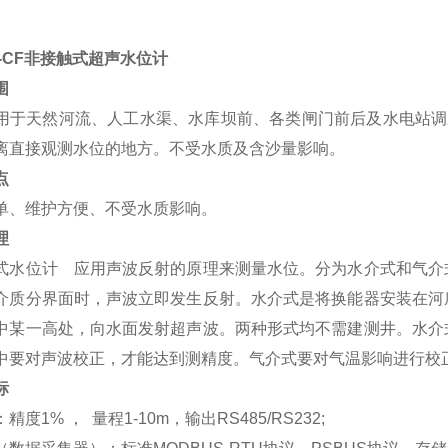
S-CF非接触式超声水位计
围
用于天然河流、人工水渠、水库坝前、各类闸门前后及水电站调
离直接观测水位的地方。不受水质及含沙量影响。
点
单、维护方便、不受水质影响。
理
式水位计 应用声波反射的原理来测量水位。分为水介式和气介
介质分界面时，声波立即发生反射。水介式是将换能器安装在河
中某一高处，向水面发射超声波。两种形式均不需建测井。水介
中要对声波校正，才能达到测精度。气介式要对气温影响进行校
标
：精度
1%
，
量程
1-10m
，输出
RS485/RS232;