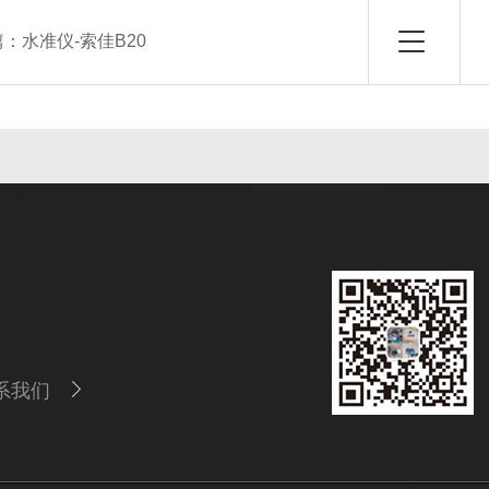
篇：
水准仪-索佳B20
系我们