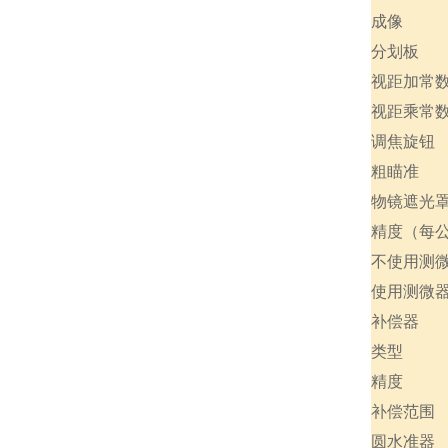
成像
分划板
视距加常
视距乘常
调焦旋钮
粗瞄准
物镜遮光
精度（每
不使用测
使用测微
补偿器
类型
精度
补偿范围
圆水准器