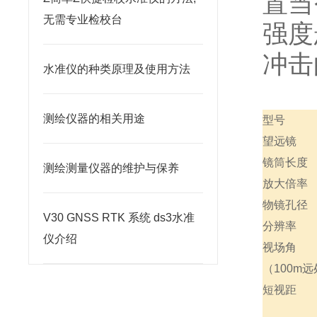
置当
无需专业检校台
强度
冲击
水准仪的种类原理及使用方法
测绘仪器的相关用途
型号
望远镜
镜筒长度
测绘测量仪器的维护与保养
放大倍率
物镜孔径
V30 GNSS RTK 系统 ds3水准
分辨率
仪介绍
视场角
（100m
短视距