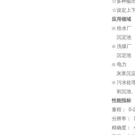
☆多种输出
☆设定上
应用领
⊙ 给水厂
沉淀池
⊙ 洗煤厂
沉淀池
⊙ 电力
灰浆沉淀
⊙ 污水处
初沉池、
性能指标
量程： 0-
分辨率： 
精确度： +