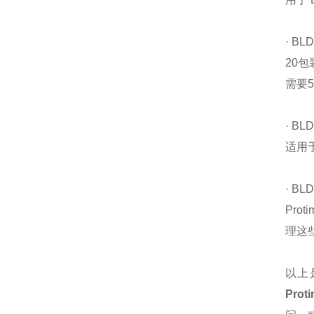
· BL
20包
需要5
· BL
适用
· BL
Pr
理这
以上
Prot