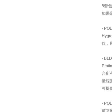
5套
如果
· PO
Hyg
仪，
· BL
Pro
合所有
量程范
可提供
· PO
可互换