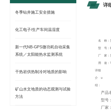
详
冬季钻井施工安全措施
化工电子/生产车间温湿度
名 称：
新一代NB-GPS微功耗自动采集
型 号：
系统／太阳能热水监测系统
厂 家：
用 途：
详细
干热岩供热制冷对地质的影响
介
u
绍：
矿山水文地质的动态观测与试验
产品
方法
型号：
厂家：