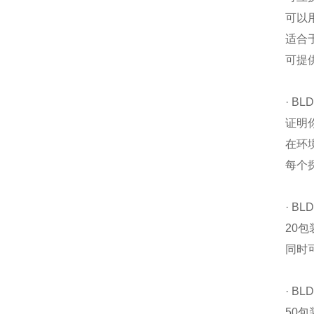
可以用
适合
可提供
· BL
证明你
在环境温
每个
· BL
20包
同时可
· BL
50包