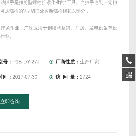
电动扳手是扭剪型螺栓拧紧作业的*工具。当扳手达到一定扭
可从螺栓的V型切口处剪断螺栓梅花头部分，
栓拧紧作业，广泛应用于钢结构桥梁、厂房、发电设备等设
工作业。
型号：
P1B-DY-27J
厂商性质：
生产厂家
时间：
2017-07-30
访 问 量：
2724
立即咨询
15601379746
联系电话：