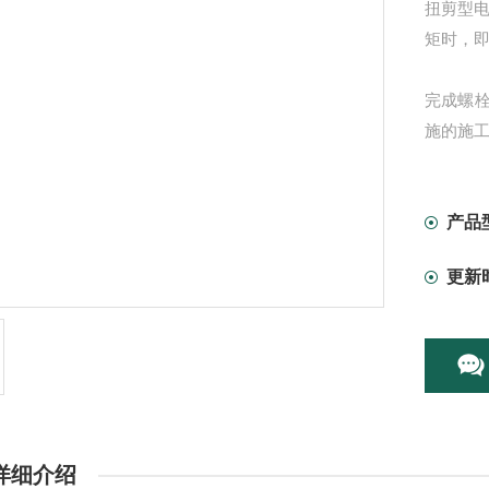
扭剪型
矩时，即
完成螺
施的施
产品
更新
详细介绍