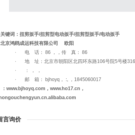
关键词：扭剪扳手/扭剪型电动扳手/扭剪型扳手/电动扳手
北京鸿鸥成运科技有限公司
欧阳
·
电 话：
86
，，传 真：
86
·
地
址：北京市朝阳区北四环东路106号院5号楼31
·
：
，
，
·
邮
箱：
bjhoyq
，
:,
，1845060017
：www.bjhoyq.com，
www.ho17.cn
，
//hongouchengyun.cn.alibaba.com
留言询价