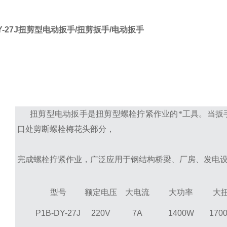
DY-27J扭剪型电动扳手/扭剪扳手/电动扳手
扭剪型电动扳手是扭剪型螺栓拧紧作业的*工具。当扳手
口处剪断螺栓梅花头部分，
完成螺栓拧紧作业，广泛应用于钢结构桥梁、厂房、发电
型号
额定电压
大电流
大功率
大
P1B-DY-27J
220V
7A
1400W
170