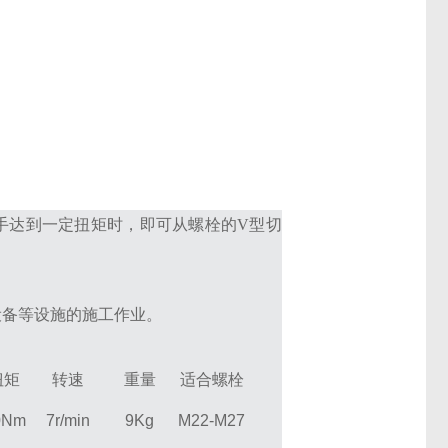
达到一定扭矩时，即可从螺栓的V型切
设备等设施的施工作业。
扭矩
转速
重量
适合螺栓
0Nm
7r/min
9Kg
M22-M27