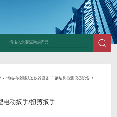
中深浅层地源热泵空调系统运行故障诊断修复
冷暖双
示
/
钢结构检测试验仪器设备
/
钢结构检测仪器设备
/
P1B-DY-
型电动扳手/扭剪扳手