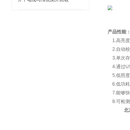
产品性能
1.高亮
2.自动
3.单次存
4.通过U
5.低照
6.低功
7.能够
8.可检
北