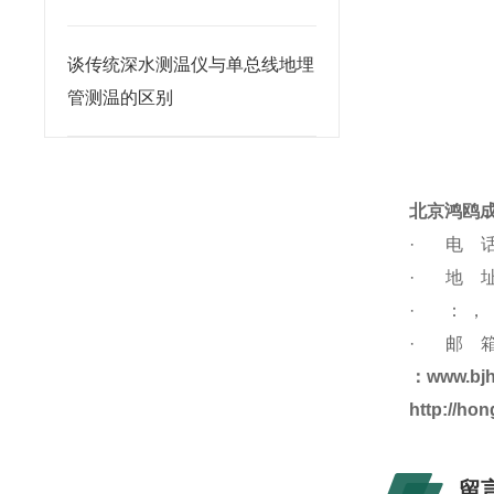
谈传统深水测温仪与单总线地埋
管测温的区别
北京鸿鸥
·
电 
·
地
·
：
，
·
邮
：www.bj
http://ho
留