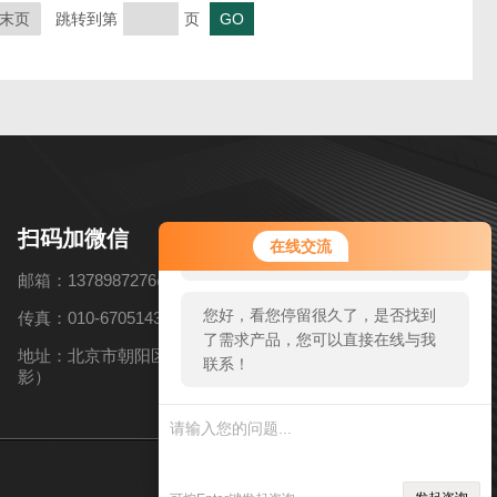
末页
跳转到第
页
您好！欢迎前来咨询，很高兴为您
扫码加微信
在线交流
服务，请问您要咨询什么问题呢？
邮箱：1378987276@qq.com
您好，看您停留很久了，是否找到
传真：010-67051434
了需求产品，您可以直接在线与我
地址：北京市朝阳区高碑店乡北花园村6号（近韩国慕色摄
联系！
影）
sitmap.xml
管理登陆