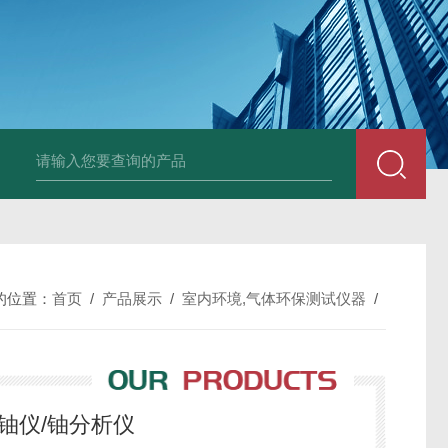
中深浅层地源热泵空调系统运行故障诊断修复
冷暖双
的位置：
首页
/
产品展示
/
室内环境,气体环保测试仪器
/
铀仪/铀分析仪