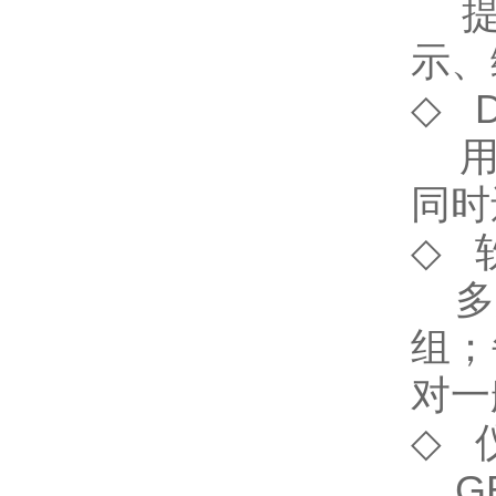
提
示、
◇
D
用户
同时
◇
多用
组；
对一
◇
G