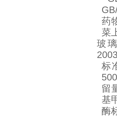
GB/
药
菜
玻
20
标准
50
留
基
酶