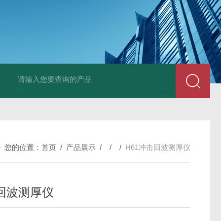
中深浅层地源热泵空调系统运行故障诊断修复
冷暖双
您的位置：
首页
/
产品展示
/ / /
H61冲击回波测厚仪
回波测厚仪