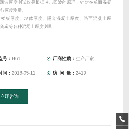
冲击回波厚度测试仪是根据冲击回波的原理，针对在单面混凝
进行厚度测量。
于楼板厚度、墙体厚度、隧道混凝土厚度、路面混凝土厚
场跑道等各种混凝土厚度测量。
型号：
H61
厂商性质：
生产厂家
时间：
2018-05-11
访 问 量：
2419
立即咨询
15601379746
联系电话：