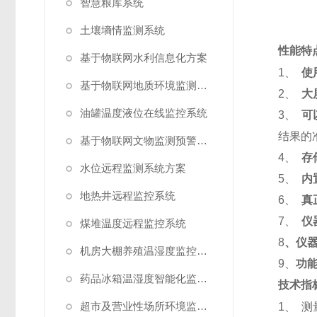
智慧粮库系统
土壤墒情监测系统
性能特
基于物联网水利信息化方案
1、
使
基于物联网地质环境监测预警方案
2、
大
油罐温度液位在线监控系统
3、
可
结果的
基于物联网文物监测预警解决方案
4、
存
水位远程监测系统方案
5、
内
地热井远程监控系统
6、
真
7、
仪
煤堆温度远程监控系统
8
、
仪
机房大棚养殖温湿度监控系统
9、
功能
药品冰箱温湿度智能化监控系统方案
技术指
超市及营业性场所环境监测系统
1、 测