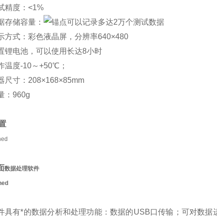
试精度：<1%
数据存储容量：
可以记录多达2万个测试数据
示方式：彩色液晶屏，分辨率640×480
内置锂电池，可以使用长达8小时
作温度-10～+50℃；
器尺寸：208×168×85mm
量：960g
置
面
数据处理软件
件具有*的数据分析和处理功能：数据的USB口传输；可对数据