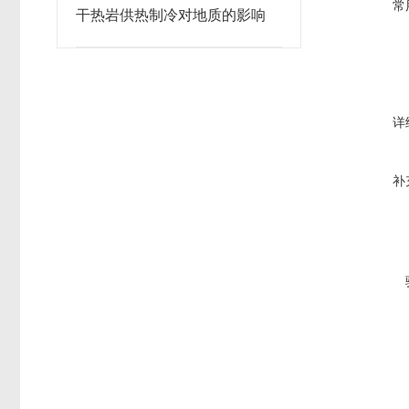
常
干热岩供热制冷对地质的影响
详
补