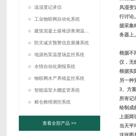
温湿度记录仪
风湿变
行讨论
工业物联网自动化系统
据采集
建筑混凝土煤堆沥青测温系统
务器上
防灾减灾预警信息展播系统
根据不
地源热泵温度场监控系统
仪，无
水情自动化测报系统
根据实
物联网水产养殖监控系统
另一种
3
、方
智能温室大棚监管系统
所有记
粮仓粮情测控系统
绘制成
上面两
查看全部产品 >>
当天平
这张图