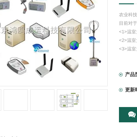
农业科技
目前对于
<1>温
<2>温
<3>温
产品
更新