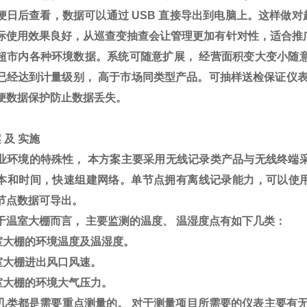
便日后查看，数据可以通过
USB
直接导出到电脑上。这样做对
际使用效果良好，从巡查变抽查会让管理更加有针对性，适合推
超市内各种环境数据。系统可随意扩展，
经营面积变大变小随
已经达到计量级别，
高于市场同类型产品。可抽样送检保证仪
便数据保护防止数据丢失。
案
及
实施
业环境的特殊性，
本方案主要采用无线记录类产品与无线终端
本和时间，快速组建网络。单节点拥有离线记录能力，可以使
节点数据可导出。
于温室大棚而言，
主要监测的温度、
温湿度点有如下几类：
室大棚的环境温度及温湿度。
室大棚进出风口风速。
室大棚的环境大气压力。
几类都是需要重点测量的。
对于测量项目所需要的仪表主要有