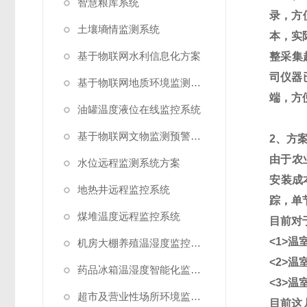
智慧粮库系统
录，方
土壤墒情监测系统
本，实
基于物联网水利信息化方案
整采集
司仪器
基于物联网地质环境监测预警方案
端，方
油罐温度液位在线监控系统
基于物联网文物监测预警解决方案
2
、方
由于农
水位远程监测系统方案
安装成
地热井远程监控系统
踪，单
煤堆温度远程监控系统
目前对
<1>
温
机房大棚养殖温湿度监控系统
<2>
温
药品冰箱温湿度智能化监控系统方案
<3>
温
超市及营业性场所环境监测系统
目前这