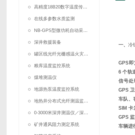
高精度18B20数字温度传感器
在线多参数水质监测
NB-GPS型微功耗自动采集系统
深井救援装备
一、
冷
罐区线光纤光栅感温火灾探测系统
GPS
即
粮库温度监控系统
6
个轨
煤堆测温仪
信号处
地源热泵温度监控系统
GPS
卫
车队、
地热井分布式光纤测温监测系统
SIM
卡
0-3000米深井测温仪／深水测温仪
GPS
监
矿井通风阻力测定系统
车辆进