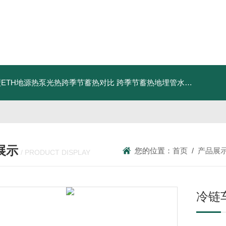
ETH地源热泵光热跨季节蓄热对比
跨季节蓄热地埋管水池湖面储热技术研究对比
展示
您的位置：
首页
/
产品展
/ PRODUCT DISPLAY
冷链