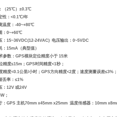
：（
25
℃）±
0.3
℃
定性：
<0.1
℃
/
年
境温度：
-40~+80
℃
围：
0~+60
℃
压：
15~36VDC(12-24VAC)
电压输出：
0~5VDC
耗：
15mA
（典型值）
术参数：
GPS
模块定位精度小于
15
米
位精度≤
15m
；
GPS
时间精度
<1
秒；
度精度
<0.1
公里
/
小时；
GPS
方向精度
<2
度；速度测量误差≤
3%
据丢率：≤
1%
压：
12V
或
24V
3W
；
寸：
GPS
主机
70mm x45mm x25mm
温度传感器：
10mm x8m