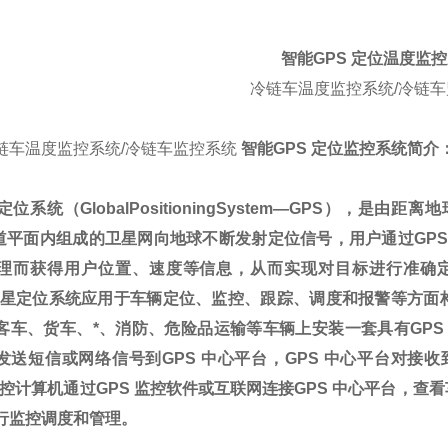
智能
GPS
定位温度监控
冷链车温度监控系统/冷链
链车温度监控系统/冷链车监控系统
智能
GPS
定位监控系统简介
定位系统（
GlobalPositioningSystem
—
GPS
），是由距离地
道平面内组成的卫星网向地球不断发射定位信号，用户通过
GP
理而获得用户位置、速度等信息，从而实现对目标进行准确
星定位系统应用于车辆定位、监控、跟踪、调度和报警等方面
客车、货车、*、消防、危险品运输等车辆上安装一套具有
GPS
发送短信或网络信号到
GPS
中心平台，
GPS
中心平台对接收
控计算机通过
GPS
监控软件或互联网连接
GPS
中心平台，查看
行监控调度和管理。