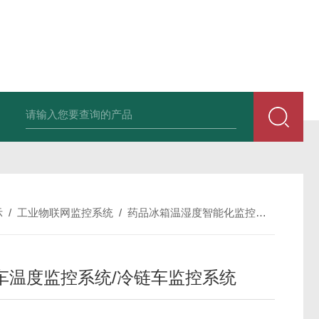
中深浅层地源热泵空调系统运行故障诊断修复
冷暖双
示
/
工业物联网监控系统
/
药品冰箱温湿度智能化监控系统方案
/
车温度监控系统/冷链车监控系统