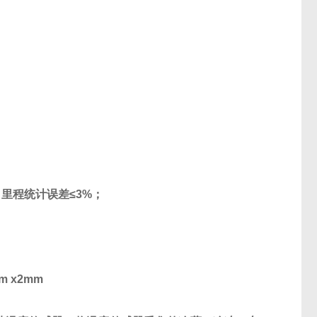
；里程统计误差≤
3%
；
m x2mm