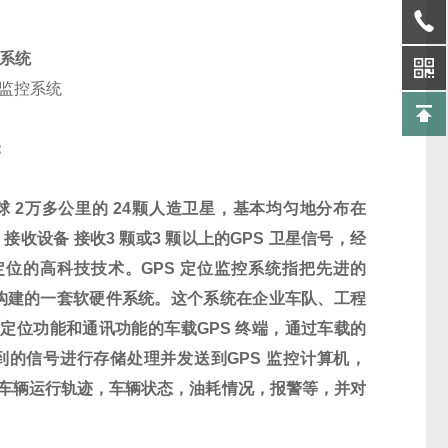
系统
车监控系统
：
球
2
万多公里的
24
颗人造卫星，基本均匀地分布在
S
接收设备 接收
3
颗或
3
颗以上的
GPS
卫星信号，经
定位的高科技技术。
GPS
定位监控系统指把先进的
构建的一套软硬件系统。这个系统在企业车队、工程
定位功能和通讯功能的车载
GPS
终端，通过车载的
到的信号进行存储处理并发送到
GPS
监控计算机，
车辆运行轨迹，车辆状态，油耗情况，报警等，并对