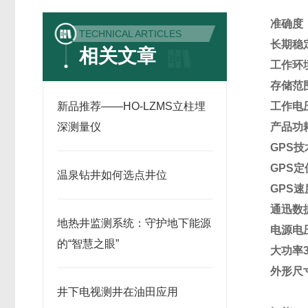
准确度
TECHNICAL ARTICLES
长期稳
相关文章
工作环
存储范
新品推荐——HO-LZMS立柱埋
工作电
深测量仪
产品功
GPS
技
GPS
定
温泉钻井如何选点井位
GPS
速
通迅数
地热井监测系统：守护地下能源
电源电
的“智慧之眼”
大功率
外形尺
井下电视测井在油田应用