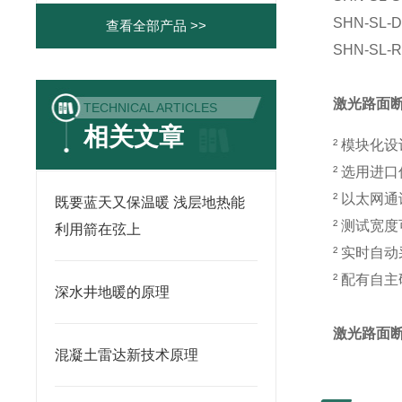
SHN-SL-
查看全部产品 >>
SHN-SL-
激光路面断
TECHNICAL ARTICLES
相关文章
²
模块化设
²
选用进口传
²
以太网通
既要蓝天又保温暖 浅层地热能
²
测试宽度可
利用箭在弦上
²
实时自动
²
配有自主
深水井地暖的原理
激光路面断
混凝土雷达新技术原理