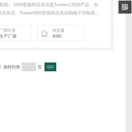
：美国） 5850型旋转压实仪是Troxler公司的产品，也
实仪。Troxler5850型旋转压实仪的电子控制系
件与旧机型都*不同，这使得5850型压实仪更经久耐
格要求。
厂商性质
浏览量
生产厂家
4085
末页 跳转到第
页