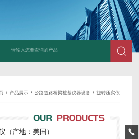
中深浅层地源热泵空调系统运行故障诊断修复
冷暖双
页
/
产品展示
/
公路道路桥梁桩基仪器设备
/
旋转压实仪
转压实仪（产地：美国）