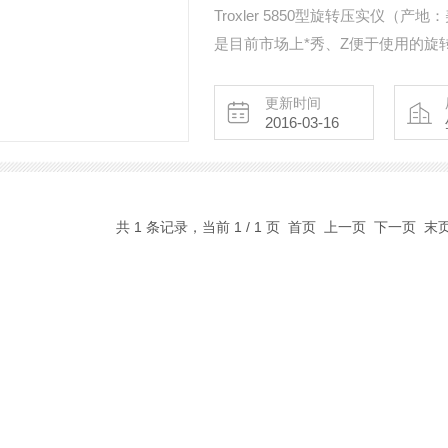
Troxler 5850型旋转压实仪（产地
是目前市场上*秀、Z便于使用的旋转压
统、液压马达、以及旋转角度调节软
用，并能满足任何沥青实验室的严
更新时间
2016-03-16
共 1 条记录，当前 1 / 1 页 首页 上一页 下一页 