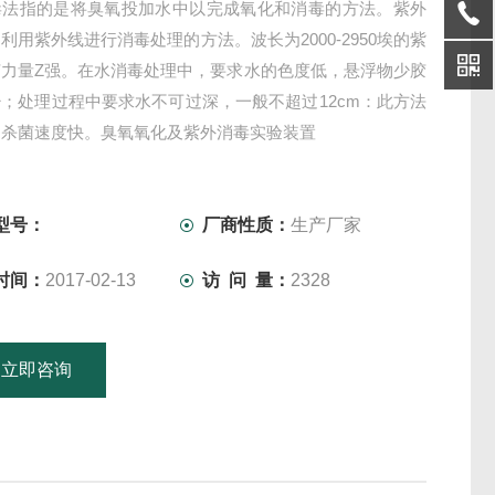
毒法指的是将臭氧投加水中以完成氧化和消毒的方法。紫外
利用紫外线进行消毒处理的方法。波长为2000-2950埃的紫
菌力量Z强。在水消毒处理中，要求水的色度低，悬浮物少胶
；处理过程中要求水不可过深，一般不超过12cm：此方法
，杀菌速度快。臭氧氧化及紫外消毒实验装置
型号：
厂商性质：
生产厂家
时间：
2017-02-13
访 问 量：
2328
立即咨询
15601379746
联系电话：