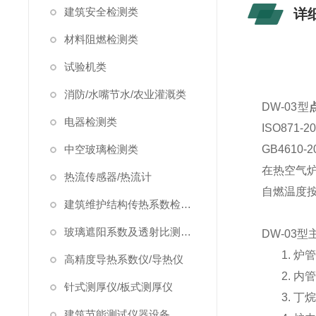
建筑安全检测类
详
材料阻燃检测类
试验机类
消防/水嘴节水/农业灌溉类
DW-03
型
电器检测类
ISO87
中空玻璃检测类
GB4610-2
在热空气
热流传感器/热流计
自燃温度
建筑维护结构传热系数检测仪/温度热流巡检仪
玻璃遮阳系数及透射比测定仪
DW-03
型
1.
炉管
高精度导热系数仪/导热仪
2.
内管
针式测厚仪/板式测厚仪
3.
丁烷
建筑节能测试仪器设备