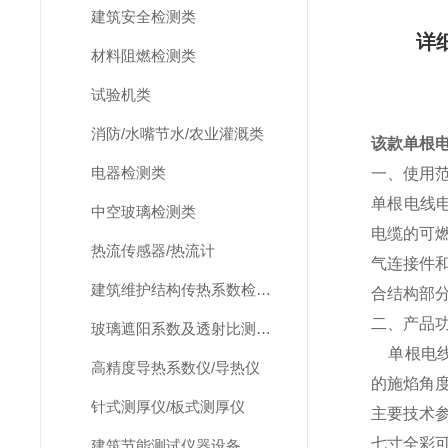
建筑安全检测类
详
材料阻燃检测类
试验机类
消防/水嘴节水/农业灌溉类
该款
单根
电器检测类
一、使用
单根电线电
中空玻璃检测类
电缆的可
热流传感器/热流计
气连接件和
建筑维护结构传热系数检测仪/温度热流巡检仪
合结构部
二、产品
玻璃遮阳系数及透射比测定仪
单根电线
高精度导热系数仪/导热仪
的施焰角
针式测厚仪/板式测厚仪
主要技术
七寸全彩
建筑节能测试仪器设备