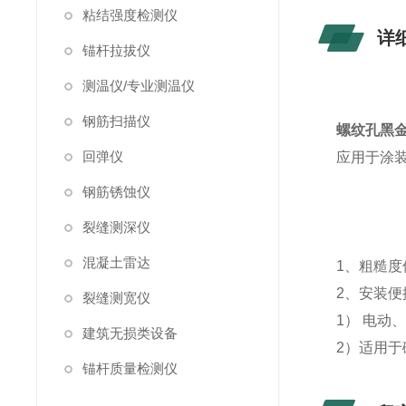
粘结强度检测仪
详
锚杆拉拔仪
测温仪/专业测温仪
钢筋扫描仪
螺纹孔黑
回弹仪
应用于涂装
钢筋锈蚀仪
裂缝测深仪
混凝土雷达
1、粗糙度
2、安装
裂缝测宽仪
1） 电动
建筑无损类设备
2）适用于
锚杆质量检测仪