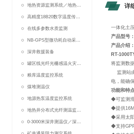
地热资源监测系统／地热管理系统
详
高精度18B20数字温度传感器
一体化土压（
在线多参数水质监测
产品型号：R
NB-GPS型微功耗自动采集系统
产品介绍
深井救援装备
RT-1000T
罐区线光纤光栅感温火灾探测系统
将监测数
监测站由
粮库温度监控系统
电，能确
煤堆测温仪
功能和特
地源热泵温度监控系统
◆可监测
◆提供16
地热井分布式光纤测温监测系统
◆采用太
0-3000米深井测温仪／深水测温仪
◆支持GP
矿井通风阻力测定系统