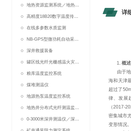
地热资源监测系统／地热管理系统
详
高精度18B20数字温度传感器
在线多参数水质监测
NB-GPS型微功耗自动采集系统
深井救援装备
罐区线光纤光栅感温火灾探测系统
1.
概
由于地
粮库温度监控系统
海和天津
煤堆测温仪
超过了5
0
地源热泵温度监控系统
律、发展
（2
017-20
地热井分布式光纤测温监测系统
密集城市
0-3000米深井测温仪／深水测温仪
变形情况
矿井通风阻力测定系统