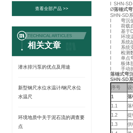
l
SHN-SD
查看全部产品 >>
Ø
落锤式弯
SHN-SD
l
弯沉
l
荷载
l
基于D
TECHNICAL ARTICLES
l
环境
l
系统
相关文章
l
系统
l
检测
l
单点
l
板体
潜水排污泵的优点及用途
l
手动
落锤式弯沉
SHN-SD
序号
设
新型钢尺水位水温计/钢尺水位
水温尺
1
落
1.1
落
1.2
提
环境地质中关于泥石流的调查要
1.3
供
点