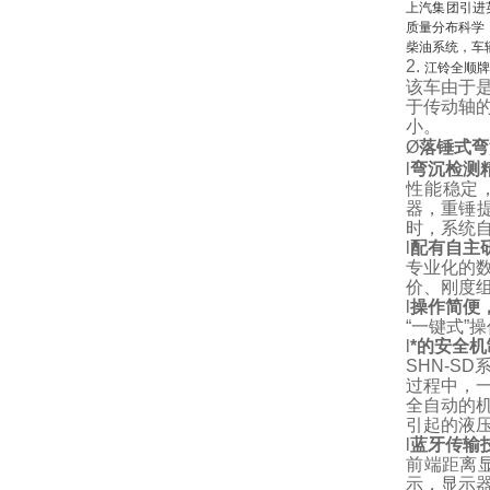
上汽集团引进
质量分布科学
柴油系统，车
2.
江铃全顺
该车由于
于传动轴
小。
Ø
落锤式弯
l
弯沉检测
性能稳定，
器，重锤提
时，系统
l
配有自主
专业化的
价、刚度
l
操作简便
“一键式
l
*的安全机
SHN-SD
过程中，
全自动的
引起的液
l
蓝牙传输
前端距离
示，显示