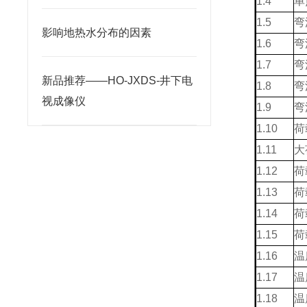
1.4
单
1.5
弯
影响地热水分布的因素
1.6
弯
1.7
弯
新品推荐——HO-JXDS-井下电
1.8
弯
视成像仪
1.9
弯
1.10
荷
1.11
大
1.12
荷
1.13
荷
1.14
荷
1.15
荷
1.16
温
1.17
温
1.18
温