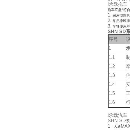
l
承载拖车
拖车底盘*符
1.
采用惯性
2.
采用橡胶
3.
车轴使用
SHN-SD
序号
1
1.1
1.2
1.3
1.4
1.5
1.6
l
承载汽车
SHN-SD
系
1
MAX
．大通