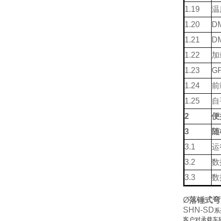
1.19
温
1.20
D
1.21
D
1.22
加
1.23
G
1.24
前
1.25
自
2
便
3
随
3.1
运
3.2
数
3.3
数
Ø
落锤式弯
SHN-SD
系
客户对承载车