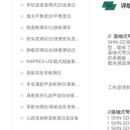
剪切波波速测试仪/波速仪
详
激光平整度仪/平整度仪
路面检测车/公路检测车
Ø
落锤式
密实度测试仪/便携密实度检测仪
SHN-SD
型，吸收了
静载荷测试仪/静载测试仪
落锤式弯
的承载板
RAPRES-U车载式颠簸累积仪/颠簸累积仪
载传感器
基桩高应变检测仪
非金属超声波检测仪/基桩超声波检测仪
工作原理
基桩多跨孔超声波自动循测仪
基桩动测仪/基桩低应变检测仪
Ø
落锤式弯
公路道路桥梁桩基仪器设备
l
SHN-SD
l
SHN-SD
l
SHN-SD