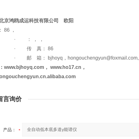
北京鸿鸥成运科技有限公司
欧阳
 86 ，
·
： ， ，
·
传 真： 86
·
邮 箱：
bjhoyq
，hongouchengyun@foxmail.com,:
：www.bjhoyq.com，
www.ho17.cn
，
/hongouchengyun.cn.alibaba.com
留言询价
产品：