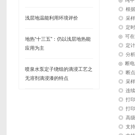
◎ 纯
◎ 根据
浅层地温能利用环境评价
◎ 采
◎ 定时
◎ 可
地热“十三五”：仍以浅层地热能
◎ 定
应用为主
◎ 分
◎ 断
喷泉水泵定子绕组的滴浸工艺之
◎ 断
无溶剂滴浸漆的特点
◎ 采
◎ 连
◎ 打
◎ 打
◎ 高
◎ 支