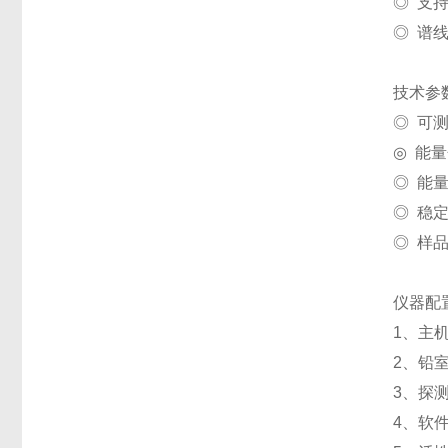
◎ 支
◎ 谱
技术参
◎ 可测
◎ 能量分
◎ 能量
◎ 稳定
◎ 样品
仪器配
1、主
2、铅
3、探
4、软件