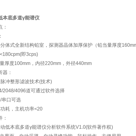
低本底多道γ能谱仪
点：
：
层分体式全新结构铅室，探测器晶体加厚保护（铅当量厚度160mm)
180cpm(即3cps)
量厚度100mm，内径220mm，外径440mm
析器：
速脉冲整形滤波技术(技术)
24/2048/4096道可通过软件选择
B/串口可选
低功耗，主机功率<20
件：
自动低本底多道γ能谱仪分析软件系统V1.0(软件著作权)