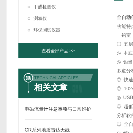
甲醛检测仪
全自动
测氡仪
功能特
环保测试仪器
铅室
◎ 五
查看全部产品 >>
◎ 本底<
◎ 铅当
多道分
TECHNICAL ARTICLES
◎ 快
相关文章
◎ 10
◎ US
◎ 超
电磁流量计注意事项与日常维护
分析软
◎ 全
GR系列地质雷达天线