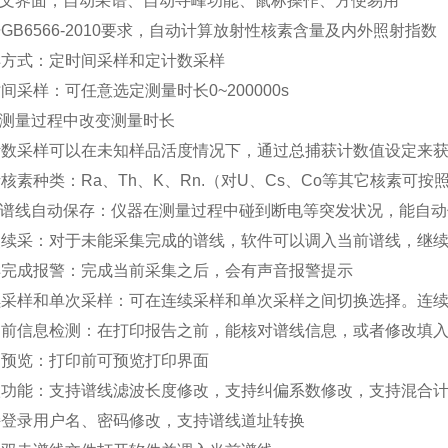
中文界面，自动采谱、自动寻峰功能、鼠标操作、方便易用
GB6566-2010要求，自动计算放射性核素含量及内外照射指数
样方式：定时间采样和定计数采样
间采样：可任意选定测量时长0~200000s
在测量过程中改变测量时长
计数采样可以在未知样品活度情况下，通过总捕获计数值设定来
析核素种类：Ra、Th、K、Rn.（对U、Cs、Co等其它核素可
电谱线自动保存：仪器在测量过程中碰到断电等突发状况，能自
点续采：对于未能采集完成的谱线，软件可以调入当前谱线，继
样完成报警：完成当前采集之后，会有声音报警提示
续采样和单次采样：可在连续采样和单次采样之间切换选择。连
印前信息检测：在打印报告之前，能核对谱线信息，或者修改填
印预览：打印前可预览打印界面
级功能：支持谱线滤波长度修改，支持纠偏系数修改，支持混合
持登录用户名、密码修改，支持谱线道址转换