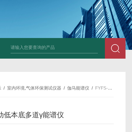
中深浅层地源热泵空调系统运行故障诊断修复
冷暖双
示
/
室内环境,气体环保测试仪器
/
伽马能谱仪
/
FYFS-2002全自动低本底多道γ能谱仪
动低本底多道γ能谱仪