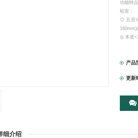
功能特
铅室：
◎ 五
160mm)
◎ 本底<1
◎ 铅当量
多道分
◎ 快速
产品
◎ 102
更新
◎ USB
◎ 超低
详细介绍