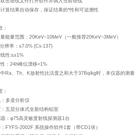
持双击谱线文件打开软件并调入当前谱线
线计算结果自动保存，保证结果的*性和可追溯性
数：
量能量范围：20KeV~10MeV（一般推荐20KeV~3MeV）
辨率：≤7.0% (Cs-137)
线性:≤±1%
性：24h峰位漂移<1%
中Ra、Th、K放射性比活度之和大于37Bq/kg时，本仪器的测
置：
机：多道分析仪
室：五层分体式全新结构铅室
测器：φ75高灵敏度射线探测器1台
：FYFS-2002F 系统操作软件1套（带CD1张）