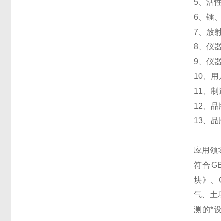
5、活
6、镭
7、放
8
9、
10、
11、
12
13、
应用领
符合GB
块》、
气、土
测的*