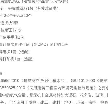
性炭测氡系统（活性炭+样品盒+分析软件）
、钍、钾标准源各1枚（带校准证书）
射性标准样品盒10个
、仪器连接线1套
仪器检定证书1份
用户使用手册1份
制造计量器具许可证（即CMC）影印件1份
、品牌电脑1套（选配）
品牌打印机1台（选配）
域：
6566-2010《建筑材料放射性核素*》、GB5101-2003《
GB50325-2010《民用建筑工程室内环境污染控制规范》
壤中的氡气含量，是无机非金属材料如大理石、花岗岩、玻璃、
设备。广泛应用于质检、建工、建材、地矿、环保、疾控、检