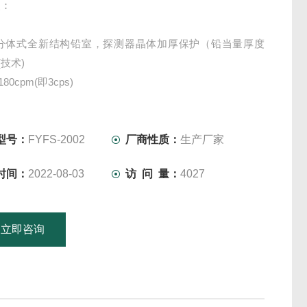
点：
层分体式全新结构铅室，探测器晶体加厚保护（铅当量厚度
(技术)
80cpm(即3cps)
厚度100mm，内径220mm，外径440mm
析器：
脉冲整形滤波技术(技术)
型号：
FYFS-2002
厂商性质：
生产厂家
4/2048/4096道可通过软件选择
时间：
2022-08-03
访 问 量：
4027
/串口可选
功耗，主机功率<20
立即咨询
15601379746
联系电话：