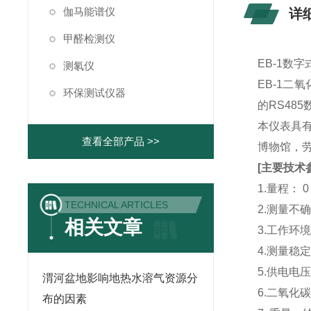
伽马能谱仪
详
甲醛检测仪
EB-1数
测氡仪
EB-1
环保测试仪器
的RS4
本仪表具
查看全部产品 >>
博物馆，
[主要技术
1.量程： 0
TECHNICAL ARTICLES
2.测量不确
相关文章
3.工作环
4.测量稳定
5.供电电压：
渭河盆地影响地热水溶气资源分
6.二氧化
布的因素