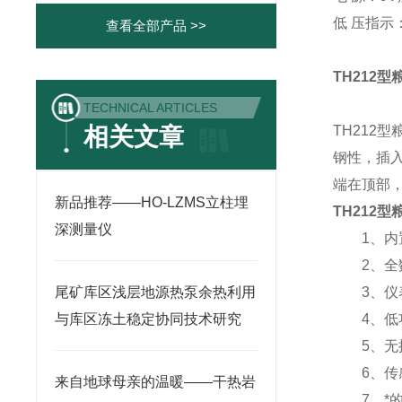
低 压指示
查看全部产品 >>
TH212
TECHNICAL ARTICLES
相关文章
TH212型
钢性，插入
端在顶部
新品推荐——HO-LZMS立柱埋
TH212
深测量仪
1、内置
2、全数
尾矿库区浅层地源热泵余热利用
3、仪表
与库区冻土稳定协同技术研究
4、低功
5、无操
6、传感
来自地球母亲的温暖——干热岩
7、*的