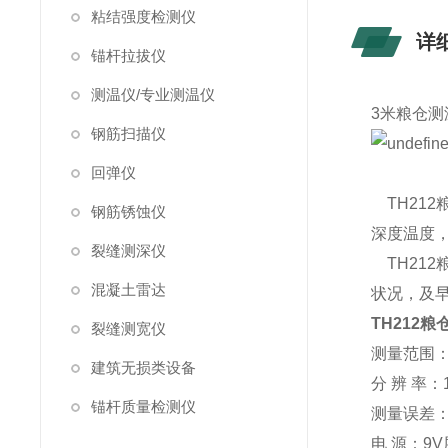
粘结强度检测仪
详
锚杆拉拔仪
测温仪/专业测温仪
3米粮仓测
钢筋扫描仪
回弹仪
TH21
钢筋锈蚀仪
深度温度
裂缝测深仪
TH21
混凝土雷达
状况，及
TH212
裂缝测宽仪
测量范围：0
建筑无损类设备
分 辨 率：
锚杆质量检测仪
测量误差：
电 源：9