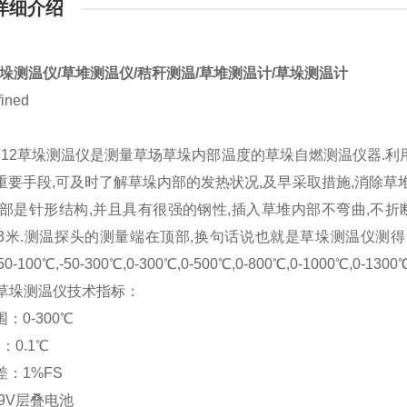
详细介绍
草垛测温仪/草堆测温仪/秸秆测温/草堆测温计/草垛测温计
12草垛测温仪是测量草场草垛内部温度的草垛自燃测温仪器.利
重要手段,可及时了解草垛内部的发热状况,及早采取措施,消除草
头部是针形结构,并且具有很强的钢性,插入草堆内部不弯曲,不折断
米,3米.测温探头的测量端在顶部,换句话说也就是草垛测温仪测
50-100℃,-50-300℃,0-300℃,0-500℃,0-800℃,0-1000℃,0-13
12草垛测温仪技术指标：
：0-300℃
：0.1℃
差：1%FS
9V层叠电池