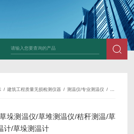
中深浅层地源热泵空调系统运行故障诊断修复
冷暖双
示
/
建筑工程质量无损检测仪器
/
测温仪/专业测温仪
/
TH2121
5米草垛测温仪/草堆测温仪/秸秆测温/草
温计/草垛测温计