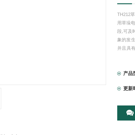
TH21
用草垛
段,可及
象的发生
并且具有
温度.测
部,换句
产品
更新