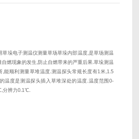
用草垛电子测温仪测量草场草垛内部温度,是草场测温
堆自燃现象的发生,防止自燃带来的严重后果.草垛测温
,能顺利测量草堆温度.测温探头常规长度有1米,1.5
得的温度是测温探头插入草堆深处的温度.温度范围0-
00℃,分辨力0.1℃.