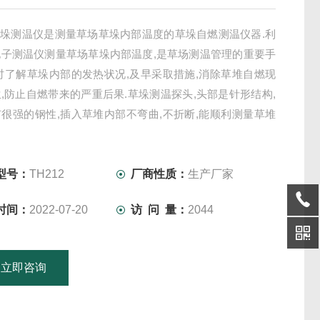
2草垛测温仪是测量草场草垛内部温度的草垛自燃测温仪器.利
电子测温仪测量草场草垛内部温度,是草场测温管理的重要手
时了解草垛内部的发热状况,及早采取措施,消除草堆自燃现
,防止自燃带来的严重后果.草垛测温探头,头部是针形结构,
很强的钢性,插入草堆内部不弯曲,不折断,能顺利测量草堆
温探头常规长度有1米,1.5米,2米,3米.测温探头的测量端在顶
型号：
TH212
厂商性质：
生产厂家
时间：
2022-07-20
访 问 量：
2044
立即咨询
15601379746
联系电话：