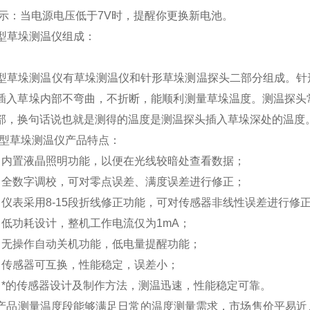
指示：当电源电压低于7V时，提醒你更换新电池。
12型草垛测温仪组成：
12型草垛测温仪有草垛测温仪和针形草垛测温探头二部分组成。
插入草垛内部不弯曲，不折断，能顺利测量草垛温度。测温探头常
部，换句话说也就是测得的温度是测温探头插入草垛深处的温度
12型草垛测温仪产品特点：
置液晶照明功能，以便在光线较暗处查看数据；
数字调校，可对零点误差、满度误差进行修正；
表采用8-15段折线修正功能，可对传感器非线性误差进行修
功耗设计，整机工作电流仅为1mA；
操作自动关机功能，低电量提醒功能；
感器可互换，性能稳定，误差小；
的传感器设计及制作方法，测温迅速，性能稳定可靠。
测量温度段能够满足日常的温度测量需求，市场售价平易近人