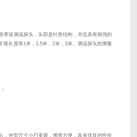
针形草垛测温探头，头部是针形结构，并且具有很强的
规长度有1米，1.5米，2米，3米。测温探头的测量
。
正；
，外型尺寸小巧美观，携带方便，具有优良的性价