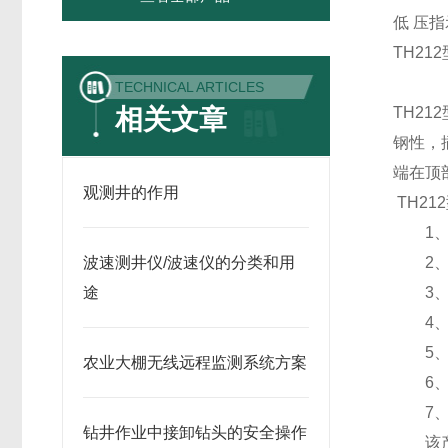
低 压
TH2
TECHNICAL ARTICLES
相关文章
TH2
钢性，
端在顶
观测井的作用
TH2
1、内
波速测井仪/波速仪的分类和用
2、全
途
3、仪
4、低
5、无
农业大棚无线远程监测系统方案
6、传
7、*
钻井作业中接卸钻头的安全操作
该产品