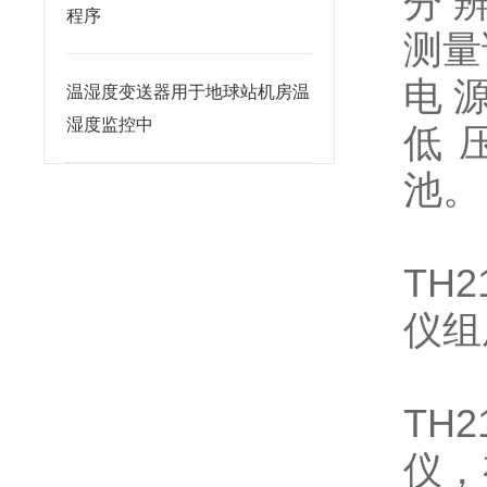
分 辨
程序
测量
电 
温湿度变送器用于地球站机房温
湿度监控中
低 
池。
TH2
仪
组
TH2
仪，