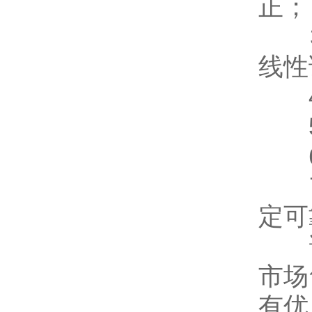
正；
3、
线性
4、
5
6
7、
定可
该
市场
有优