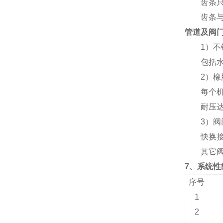
齿条只是
齿条与滑
管道及阀
1）
包括水泵
2）橡
每个机组配
耐压达1
3）阀
快换接头
其它阀门
7、系统性
序号
1
2