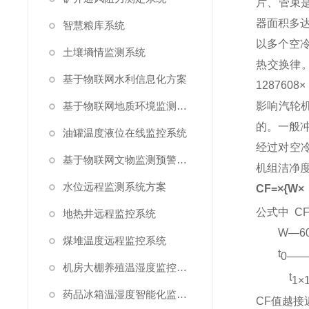
片、管束
器面积多达1
智慧粮库系统
以多个空
土壤墒情监测系统
热交换律
基于物联网水利信息化方案
1287608×
基于物联网地质环境监测预警方案
影响汽轮机
的。一般
油罐温度液位在线监控系统
经过对空
基于物联网文物监测预警解决方案
机组洁净
水位远程监测系统方案
CF=×{W×
公式中 C
地热井远程监控系统
W—60
煤堆温度远程监控系统
t
0—
机房大棚养殖温湿度监控系统
t
1×
药品冰箱温湿度智能化监控系统方案
CF值越接