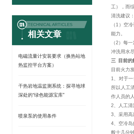
工），而综
清洗建议
（1）空
TECHNICAL ARTICLES
相关文章
能力。
（2）每一
冲洗用水
电磁流量计安装要求（换热站地
三 目前
热监控平台方案）
目前火力
1、对于一
干热岩地温监测系统：探寻地球
所以人工
深处的“绿色能源宝库”
作人员的
2、人工
3、采用
喷泉泵的使用条件
4、空冷岛
般十几分