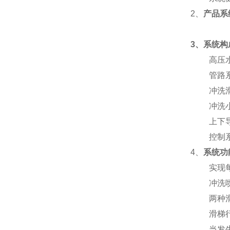
2、
产品系
3、系统构
高压
管路系
冲洗滑梯
冲洗小车
上下导
控制系
4、
系统功
实现
冲洗喷头
两种滑梯
滑梯行进
当发生堵