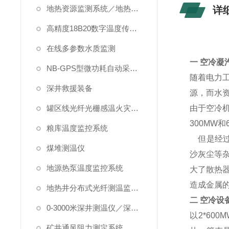
地热资源监测系统／地热管理系统
详
高精度18B20数字温度传感器
在线多参数水质监测
一
空冷凝
NB-GPS型微功耗自动采集系统
随着电力
深井救援装备
源，而水
罐区线光纤光栅感温火灾探测系统
由于空冷
300MW和
粮库温度监控系统
但是经过
煤堆测温仪
沙灰尘等
地源热泵温度监控系统
大了散热
造成金属
地热井分布式光纤测温监测系统
二 空冷设
0-3000米深井测温仪／深水测温仪
以2*60
矿井通风阻力测定系统