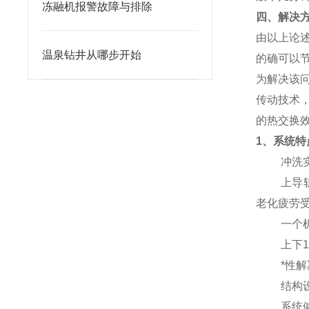
冻融机报警故障与排除
四、解决
由以上论
温泉钻井从哪步开始
的确可以
为解决该
传动技术
的热交换
1、系统特
冲洗
上导轨平
老化疲劳
一个机组
上下12
*性解决
结构设计
系统健壮