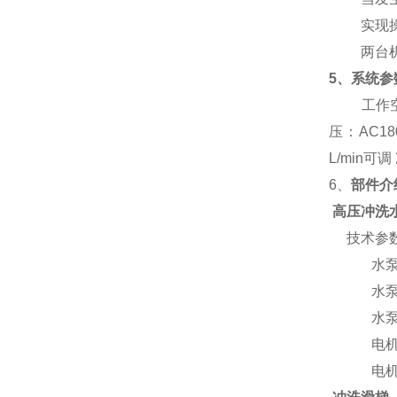
实现操作
两台机组
5、系统参
工作空
压：AC18
L/min
6、
部件介
高压冲洗
技术参
水泵形
水泵流量
水泵扬程
电机功率
电机转速：