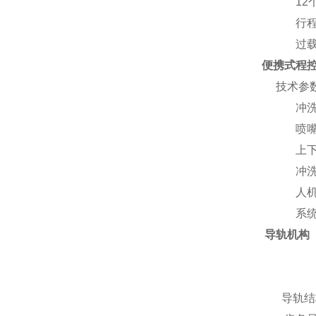
12个德
行程限
过载检
便携式程
技术参
冲洗滑梯
喷嘴组件
上下行走
冲洗水
人机交
系统运
导轨机构
导轨