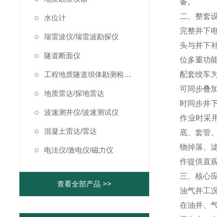
备。
二、整套
水位计
完整井下
瑞雷波仪/瑞雷波勘探仪
头与井下
隧道断面仪
位多重功
工程地质隧道坝体勘测检测仪器
配套绞车
可同步叠
地质雷达/探地雷达
时同步井
波速测井仪/波速测试仪
作业时采
混凝土雷达/雷达
底、套管
物掉落、
电法仪/激电仪/磁力仪
作提供直
三、核心
查看全部产品 >>
油气井工
在油井、