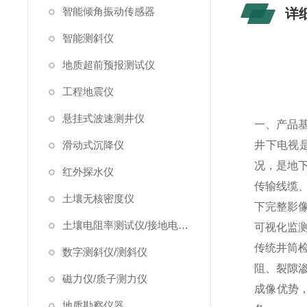
智能倾角振动传感器
详
智能测斜仪
地质超前预报测试仪
工程地震仪
悬挂式波速测井仪
一、产品
滑动式沉降仪
井下电视
况，是地
红外探水仪
传输线缆
土壤无核密度仪
下完整影
土壤电阻率测试仪/接地电阻测试仪
可视化监
传统井筒
数字测斜仪/测斜仪
阻、裂隙
磁力仪/质子测力仪
成像优势
地质勘察仪器