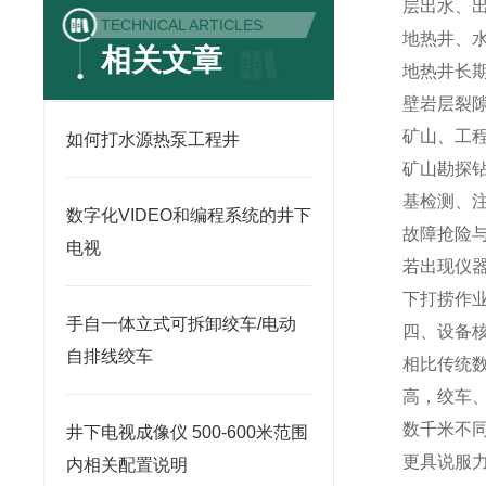
层出水、
TECHNICAL ARTICLES
地热井、
相关文章
地热井长
壁岩层裂
矿山、工
如何打水源热泵工程井
矿山勘探
基检测、
数字化VIDEO和编程系统的井下
故障抢险
电视
若出现仪
下打捞作
手自一体立式可拆卸绞车/电动
四、设备
自排线绞车
相比传统
高，绞车
数千米不
井下电视成像仪 500-600米范围
更具说服
内相关配置说明