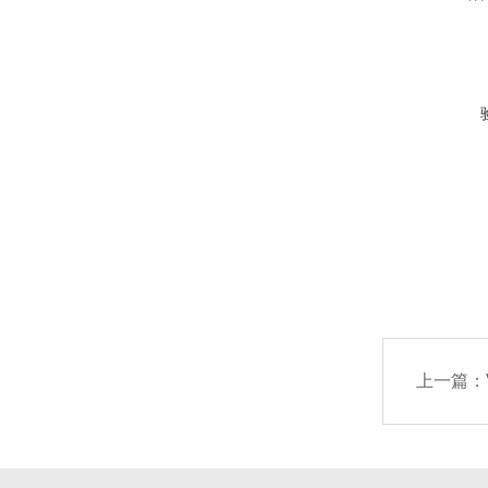
·电池容量
右旋极
·电池工
具有精
·电池寿
·外接电源
·内置收
*一体化
主机、天
环境
·工作温度
*的物理
·存储温度
防老化
·湿度：
·防水：
上一篇：
超大容
·冲击和
采用进
工作时
性能参
·通道：