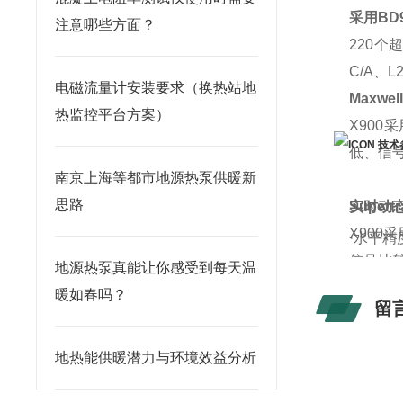
采用BD
注意哪些方面？
220个超
C/A、
电磁流量计安装要求（换热站地
Maxwell
热监控平台方案）
X900
技术
低、信
南京上海等都市地源热泵供暖新
思路
Supertr
实时动态
X90
·水平精度
信号比
地源热泵真能让你感受到每天温
·垂直精度
踪速度
暖如春吗？
·初始化
留
·初始化
智能
GP
·再次捕获
地热能供暖潜力与环境效益分析
X900
即使在