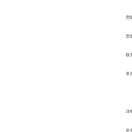
码差分定
·水平精度
智能化
您
·垂直精度
自启动
了目前国
您
静态
·水平精度
宇航级
联
X90
·垂直精度
模块之
常
数据格
一键切
·导出格
接收机
·主机25
足您的
·数据格式
详
随时随
电气参
所有华
补
·主机功