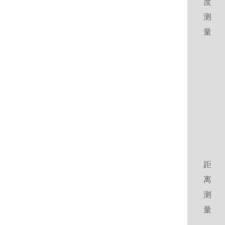
度
测
量
距
离
测
量