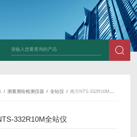
中深浅层地源热泵空调系统运行故障诊断修复
冷暖双
示
/
测量测绘检测仪器
/
全站仪
/
南方NTS-332R10M全站仪
TS-332R10M全站仪