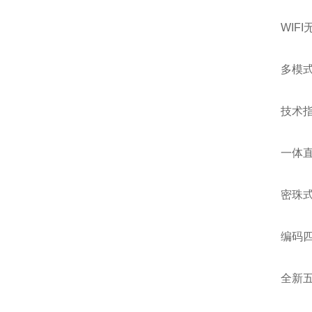
WIFI无
多模式U
技术指
一体直窜
密珠式立
编码四探
全新五同