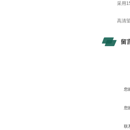
采用15
高清望远
留
您
您
联