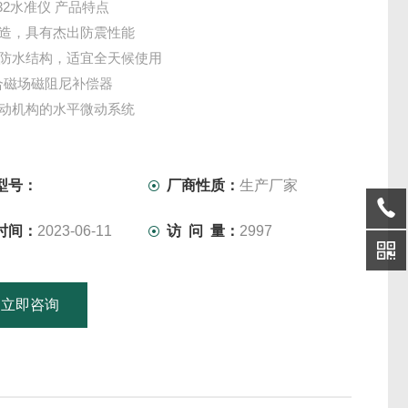
-32水准仪 产品特点
制造，具有杰出防震性能
封防水结构，适宜全天候使用
闭合磁场磁阻尼补偿器
制动机构的水平微动系统
型号：
厂商性质：
生产厂家
时间：
2023-06-11
访 问 量：
2997
立即咨询
15601379746
联系电话：