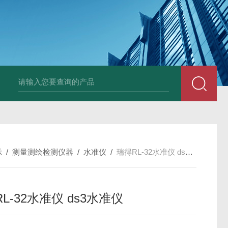
中深浅层地源热泵空调系统运行故障诊断修复
冷暖双
示
/
测量测绘检测仪器
/
水准仪
/
瑞得RL-32水准仪 ds3水准仪
L-32水准仪 ds3水准仪