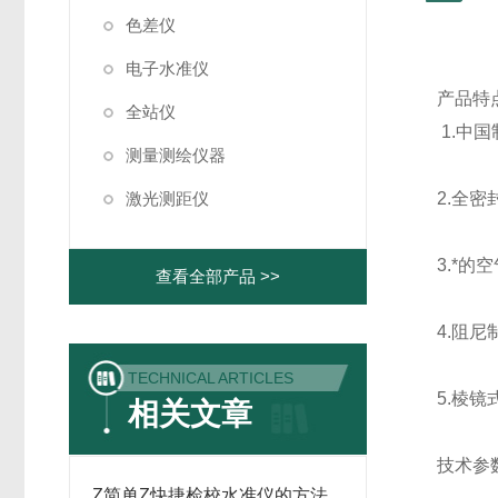
色差仪
电子水准仪
产品特
全站仪
1.
中国
测量测绘仪器
激光测距仪
2.
全密
3.
*的
查看全部产品 >>
4.
阻尼
TECHNICAL ARTICLES
5.
棱镜
相关文章
技术参
Z简单Z快捷检校水准仪的方法,