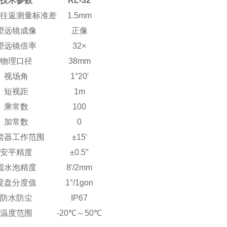
技术参数
RL-32
里往返测量标准差
1.5mm
望远镜成像
正像
望远镜倍率
32×
物理口径
38mm
视场角
1°20′
短视距
1m
乘常数
100
加常数
0
偿器工作范围
±15′
安平精度
±0.5″
圆水泡精度
8′/2mm
度盘分度值
1°/1gon
防水防尘
IP67
温度范围
-20
℃～
50
℃