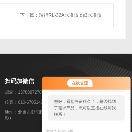
下一篇：
瑞得RL-32A水准仪 ds3水准仪
您好！欢迎前来咨询，很高兴为您
扫码加微信
在线交流
服务，请问您要咨询什么问题呢？
邮箱：1378987276@qq.com
您好，看您停留很久了，是否找到
传真：010-67051434
了需求产品，您可以直接在线与我
地址：北京市朝阳区高碑店乡北花园村6号（近韩国慕色摄
联系！
影）