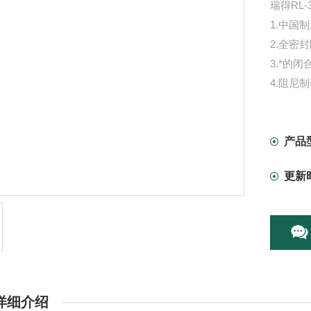
瑞得RL
1.中国
2.全密
3.*的
4.阻尼
产品
更新
详细介绍