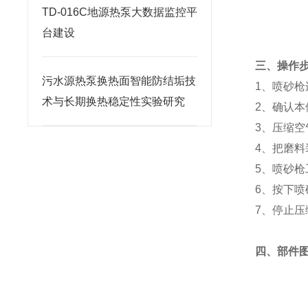
TD-016C地源热泵大数据监控平
台建设
三、操作
污水源热泵换热面智能防结垢技
1、
喷砂枪
术与长期换热稳定性实验研究
2、
确认本
3、
压缩空
4、
把磨料
5、
喷砂枪
6、
按下喷
7、
停止压
四、部件