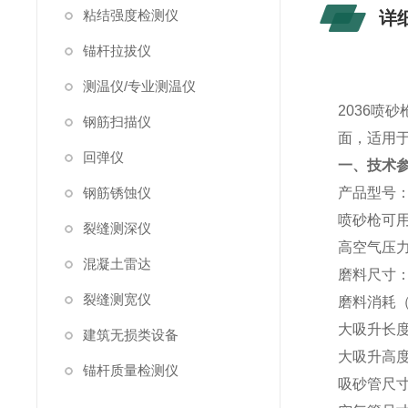
粘结强度检测仪
详
锚杆拉拔仪
测温仪/专业测温仪
2036
钢筋扫描仪
面，适用
回弹仪
一、
技术
钢筋锈蚀仪
产品型号
喷砂枪可
裂缝测深仪
高空气压
混凝土雷达
磨料尺寸
裂缝测宽仪
磨料消耗（
大吸升长度1
建筑无损类设备
大吸升高度
锚杆质量检测仪
吸砂管尺