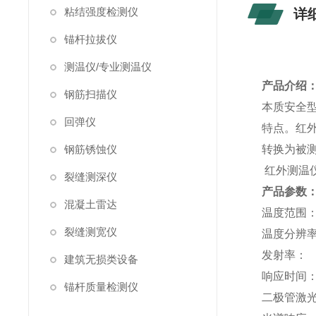
粘结强度检测仪
详
锚杆拉拔仪
测温仪/专业测温仪
产品介绍
钢筋扫描仪
本质安全
回弹仪
特点。红
钢筋锈蚀仪
转换为被测
红外测温
裂缝测深仪
产品参数
混凝土雷达
温度范围： 
裂缝测宽仪
温度分辨率：
发射率： 
建筑无损类设备
响应时间：
锚杆质量检测仪
二极管激光