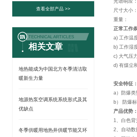
光谱响应：
查看全部产品 >>
尺寸大小： 
重量： 1
正常工作
TECHNICAL ARTICLES
a) 工作温
相关文章
b) 工作湿
c) 大气压力
d) 有煤
地热能成为中国北方冬季清洁取
暖新生力量
安全特征
a）防爆
地源热泵空调系统系统形式及其
b）
防爆标志
优缺点
产品优势
1、白色背
2、自动数
冬季供暖用地热井供暖节能又环