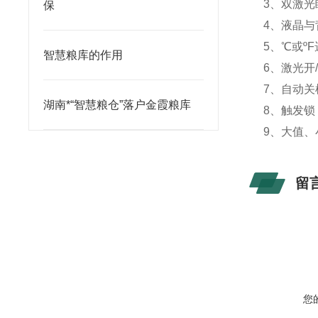
3、双激光
保
4、液晶与
5、
℃或
ºF
智慧粮库的作用
6、激光开
7、自动关
湖南*“智慧粮仓”落户金霞粮库
8、触发锁
9、大值、
留
您