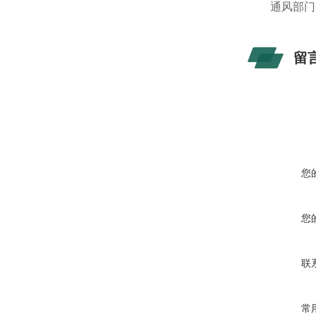
通风部门
留
您
您
联
常