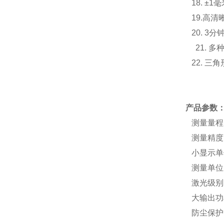
18. ±1
19.高清
20. 3
21.
多
22. 三
产品参数
测量
测量
小显示单
测量单
激光级
大输出功
防尘保护