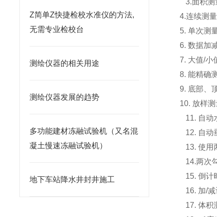
3.面积测
Z简单Z快捷检校水准仪的方法,
4.连续测
无需专业检校台
5. 单次测
6. 数据加
7. 大值/
测绘仪器的相关用途
8. 能精
9. 底部
测绘仪器发展的​趋势
10. 放
11. 自
多功能建材冻融试验机（又名混
12. 自
凝土慢速冻融试验机）
13. 使
14.两次
15. 倒
地下车站降水井封井施工
16. 加/
17. 体积